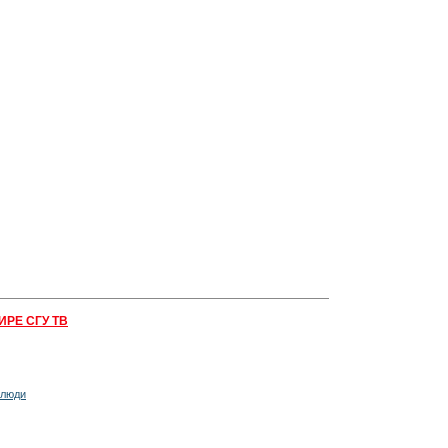
ИРЕ СГУ ТВ
 люди