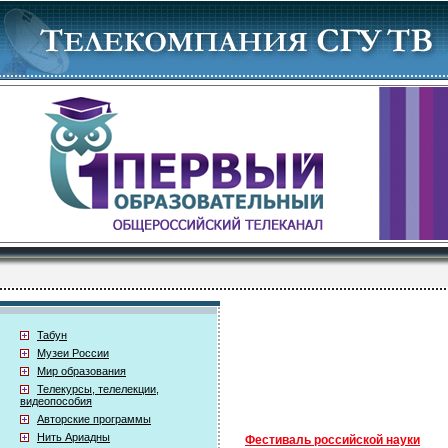
Табун
Музеи России
Мир образования
Телекурсы, телелекции,
видеопособия
Авторские программы
Нить Ариадны
Фестиваль российской науки