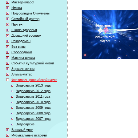
Мастер-класс!
Имена
Под солнцем Ойкумены
Семейный доктор
Пангея
Школа здоровья
Домашний зоопарк
Рекордсмен
Без визы
Собеседники
Мамина школа
События культурной жизни
Зеркало жизни
Альма-матер
Фестиваль российской науки
Видеоархив 2013 года
Видеоархив 2012 года
Видеоархив 2011 года
Видеоархив 2010 года
Видеоархив 2009 года
Видеоархив 2008 года
Видеоархив 2007 года
Видеоархив
Веселый урок
Музыкальные встречи