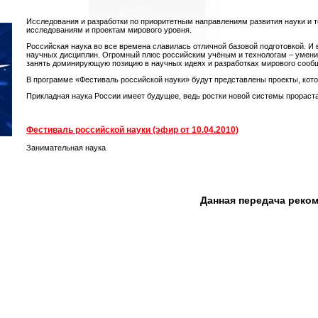
Исследования и разработки по приоритетным направлениям развития науки и 
исследованиям и проектам мирового уровня.
Российская наука во все времена славилась отличной базовой подготовкой. И
научных дисциплин. Огромный плюс российским учёным и технологам – умени
занять доминирующую позицию в научных идеях и разработках мирового сооб
В программе «Фестиваль российской науки» будут представлены проекты, ко
Прикладная наука России имеет будущее, ведь ростки новой системы прораста
Фестиваль российской науки (эфир от 10.04.2010)
Занимательная наука
Данная передача реко