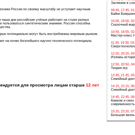
Заглянем в сл
техники России по своему масштабу не уступают научным
09:45, 17:45, 01
Байки Бояршин
 в наши дни российские учёные работают на стыке разных
10:00, 18:00, 02
е пользоваться синтетическим знанием. Россия способна
Сказочный мар
щества.
10:55, 18:55, 02
торые потенциально могут быть востребованы мировым рынком.
Мастер-класс 
ют на почве богатейшего научно-технического потенциала.
11:30, 19:30, 03
Сверхтехнологи
12:20, 20:20, 04
Изломы истори
12:50, 20:50, 04
Теория игр
13:45, 21:45, 05
Семейный докт
мендуется для просмотра лицам старше
12 лет
14:15, 22:15, 06
Семейный докт
14:45, 22:45, 06
Комизм и смех 
современность
15:20, 23:20, 07
Большая жизнь