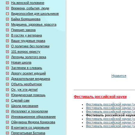
На женской половине
Времена, события, люди
Видеопособия для школьников
Байки Бояршинова
Медицина. здоровье. красота
Принцип закона
В гостях у ветерана
Ваши трудовые права
О политике без политики
101 вопрос юристу
Легенды золотого века
Новая школа
Заглянем в словарь
Дорогу осилит идущий
Нравится
Доказательная медицина
Объять необъятное
Ох, уж эти детки!
Юридическая помощь
Фестиваль российской науки
Сделай сам
Фестиваль российской науки (э
Школа рисования
Фестиваль российской науки (э
Интеллект и технологии
Фестиваль российской науки (э
Фестиваль российской науки 
Инновационное образование
Фестиваль российской науки (э
Ойкумена Федора Конюхова
Фестиваль российской науки (э
Фестиваль российской науки (э
В контакте со здоровьем
Перечитывая Боткина