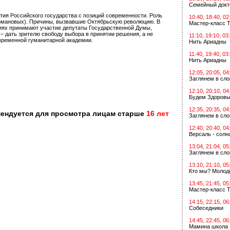
Семейный докт
тия Российского государства с позиций современности. Роль
10:40, 18:40, 02
и Романовых). Причины, вызвавшие Октябрьскую революцию. В
Мастер-класс Т
сиях принимают участие депутаты Государственной Думы,
– дать зрителю свободу выбора в принятии решения, а не
11:10, 19:10, 03
овременной гуманитарной академии.
Нить Ариадны
11:40, 19:40, 03
Нить Ариадны
12:05, 20:05, 04
Заглянем в сл
12:10, 20:10, 04
Будем Здоровы
12:35, 20:35, 04
мендуется для просмотра лицам старше
16 лет
Заглянем в сл
12:40, 20:40, 04
Версаль - солн
13:04, 21:04, 05
Заглянем в сл
13:10, 21:10, 05
Кто мы? Молодё
13:45, 21:45, 05
Мастер-класс Т
14:15, 22:15, 06
Собеседники
14:45, 22:45, 06
Мамина школа