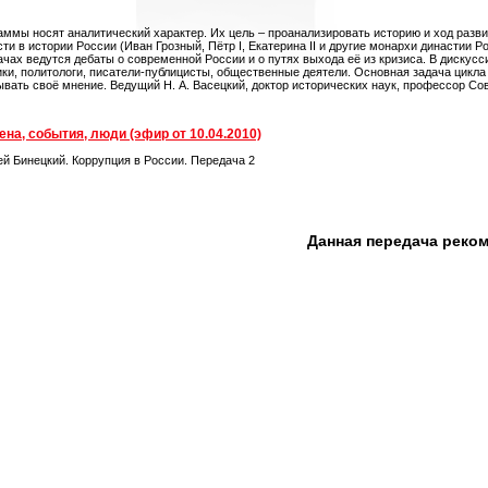
аммы носят аналитический характер. Их цель – проанализировать историю и ход разви
сти в истории России (Иван Грозный, Пётр I, Екатерина II и другие монархи династи
ачах ведутся дебаты о современной России и о путях выхода её из кризиса. В дискус
ики, политологи, писатели-публицисты, общественные деятели. Основная задача цикла 
ывать своё мнение. Ведущий Н. А. Васецкий, доктор исторических наук, профессор С
на, события, люди (эфир от 10.04.2010)
ей Бинецкий. Коррупция в России. Передача 2
Данная передача реко