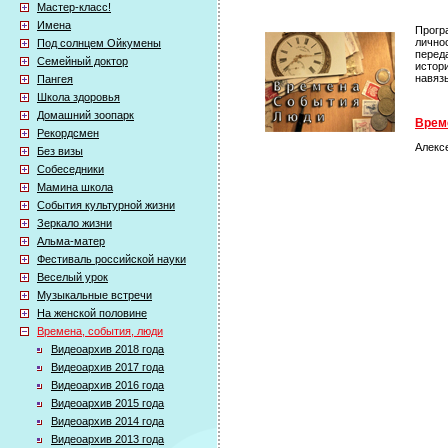
Мастер-класс!
Имена
Прогр
лично
Под солнцем Ойкумены
перед
Семейный доктор
истор
навяз
Пангея
Школа здоровья
Домашний зоопарк
Време
Рекордсмен
Алекс
Без визы
Собеседники
Мамина школа
События культурной жизни
Зеркало жизни
Альма-матер
Фестиваль российской науки
Веселый урок
Музыкальные встречи
На женской половине
Времена, события, люди
Видеоархив 2018 года
Видеоархив 2017 года
Видеоархив 2016 года
Видеоархив 2015 года
Видеоархив 2014 года
Видеоархив 2013 года