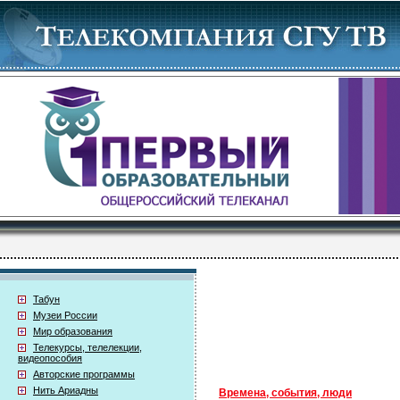
Табун
Музеи России
Мир образования
Телекурсы, телелекции,
видеопособия
Авторские программы
Нить Ариадны
Времена, события, люди