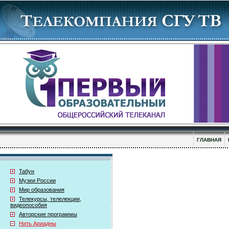
ГЛАВНАЯ
Табун
Музеи России
Мир образования
Телекурсы, телелекции,
видеопособия
Авторские программы
Нить Ариадны