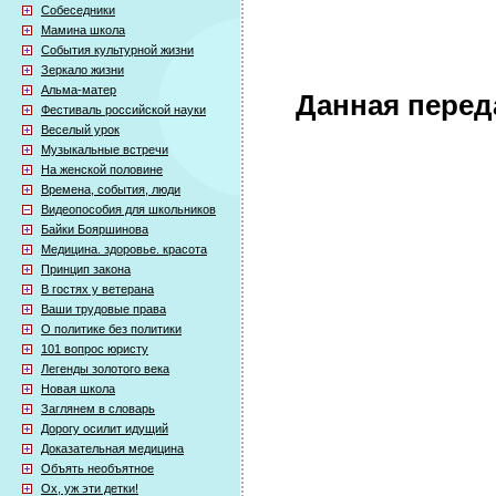
Собеседники
Мамина школа
События культурной жизни
Зеркало жизни
Альма-матер
Данная перед
Фестиваль российской науки
Веселый урок
Музыкальные встречи
На женской половине
Времена, события, люди
Видеопособия для школьников
Байки Бояршинова
Медицина. здоровье. красота
Принцип закона
В гостях у ветерана
Ваши трудовые права
О политике без политики
101 вопрос юристу
Легенды золотого века
Новая школа
Заглянем в словарь
Дорогу осилит идущий
Доказательная медицина
Объять необъятное
Ох, уж эти детки!