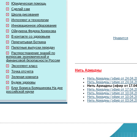
Юридическая помощь
Сделай сам
Школа рисования
Интеллект и технологии
Инновационное образование
Ойкумена Федора Конюхова
В контакте со здоровьем
Нравится
Перечитывая Боткина
Пилотные выпуски передач
Распространение знаний по
вопросам экономической и
финансовой безопасности России
Экселлент класс
Нить Ариадны
Точка отсчета
Зеленая комната
Нить Ариадны (эфир от 24.04.2
Нить Ариадны (эфир от 24.04.2
Будем здоровы
Нить Ариадны (эфир от 17.04
Блог Бориса Бояршинова На дне
Нить Ариадны (эфир от 17.04.2
российской науки
Нить Ариадны (эфир от 10.04.2
Нить Ариадны (эфир от 10.04.2
Нить Ариадны (эфир от 03.04.2