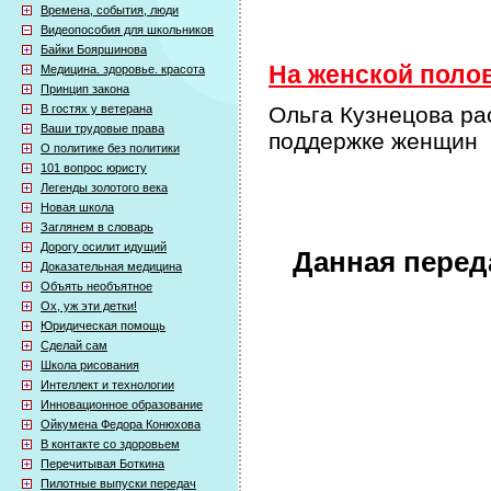
Времена, события, люди
Видеопособия для школьников
Байки Бояршинова
На женской полов
Медицина. здоровье. красота
Принцип закона
В гостях у ветерана
Ольга Кузнецова ра
Ваши трудовые права
поддержке женщин
О политике без политики
101 вопрос юристу
Легенды золотого века
Новая школа
Заглянем в словарь
Дорогу осилит идущий
Данная перед
Доказательная медицина
Объять необъятное
Ох, уж эти детки!
Юридическая помощь
Сделай сам
Школа рисования
Интеллект и технологии
Инновационное образование
Ойкумена Федора Конюхова
В контакте со здоровьем
Перечитывая Боткина
Пилотные выпуски передач