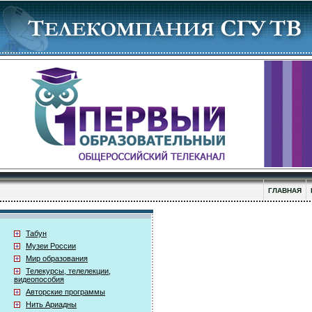
ГЛАВНАЯ
Табун
Музеи России
Мир образования
Телекурсы, телелекции,
видеопособия
Авторские программы
Нить Ариадны