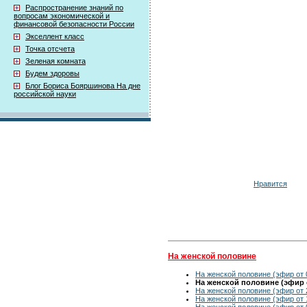
Распространение знаний по
вопросам экономической и
финансовой безопасности России
Экселлент класс
Точка отсчета
Зеленая комната
Будем здоровы
Блог Бориса Бояршинова На дне
российской науки
Нравится
На женской половине
На женской половине (эфир от 
На женской половине (эфир о
На женской половине (эфир от 
На женской половине (эфир от 
На женской половине (эфир от 