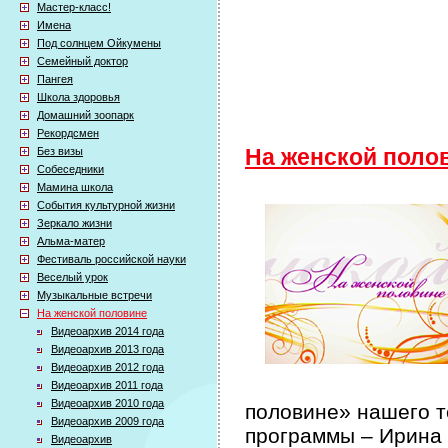
Мастер-класс!
Имена
Под солнцем Ойкумены
Семейный доктор
Пангея
Школа здоровья
Домашний зоопарк
Рекордсмен
Без визы
На женской поло
Собеседники
Мамина школа
События культурной жизни
Зеркало жизни
Альма-матер
Фестиваль российской науки
Веселый урок
Музыкальные встречи
На женской половине
Видеоархив 2014 года
Видеоархив 2013 года
Видеоархив 2012 года
Видеоархив 2011 года
Видеоархив 2010 года
половине» нашего т
Видеоархив 2009 года
программы – Ирина
Видеоархив