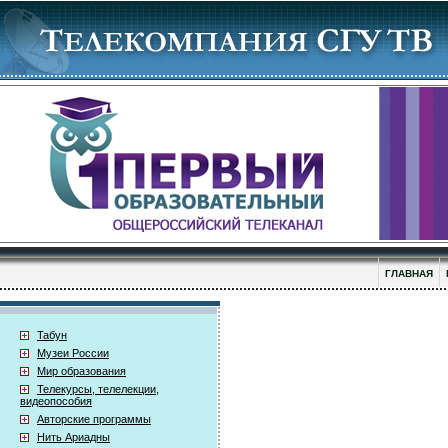
ГЛАВНАЯ
Табун
Музеи России
Мир образования
Телекурсы, телелекции,
видеопособия
Авторские программы
Нить Ариадны