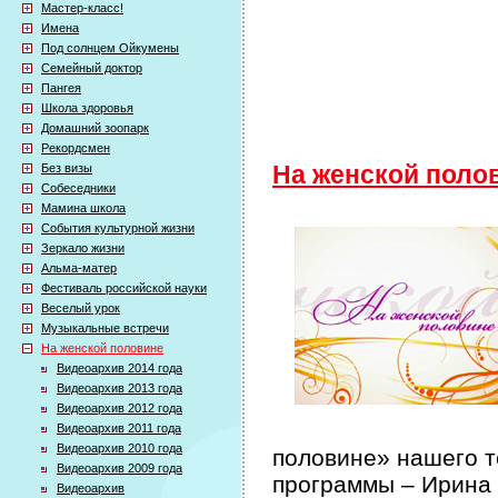
Мастер-класс!
Имена
Под солнцем Ойкумены
Семейный доктор
Пангея
Школа здоровья
Домашний зоопарк
Рекордсмен
Без визы
На женской поло
Собеседники
Мамина школа
События культурной жизни
Зеркало жизни
Альма-матер
Фестиваль российской науки
Веселый урок
Музыкальные встречи
На женской половине
Видеоархив 2014 года
Видеоархив 2013 года
Видеоархив 2012 года
Видеоархив 2011 года
Видеоархив 2010 года
половине» нашего т
Видеоархив 2009 года
программы – Ирина
Видеоархив