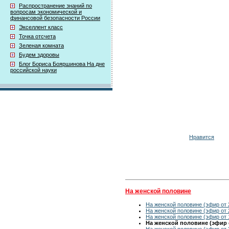
Распространение знаний по
вопросам экономической и
финансовой безопасности России
Экселлент класс
Точка отсчета
Зеленая комната
Будем здоровы
Блог Бориса Бояршинова На дне
российской науки
Нравится
На женской половине
На женской половине (эфир от 
На женской половине (эфир от 
На женской половине (эфир от 
На женской половине (эфир о
На женской половине (эфир от 