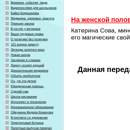
Времена, события, люди
Видеопособия для школьников
Байки Бояршинова
На женской полов
Медицина. здоровье. красота
Принцип закона
В гостях у ветерана
Катерина Сова, мин
Ваши трудовые права
его магические сво
О политике без политики
101 вопрос юристу
Легенды золотого века
Новая школа
Заглянем в словарь
Дорогу осилит идущий
Данная перед
Доказательная медицина
Объять необъятное
Ох, уж эти детки!
Юридическая помощь
Сделай сам
Школа рисования
Интеллект и технологии
Инновационное образование
Ойкумена Федора Конюхова
В контакте со здоровьем
Перечитывая Боткина
Пилотные выпуски передач