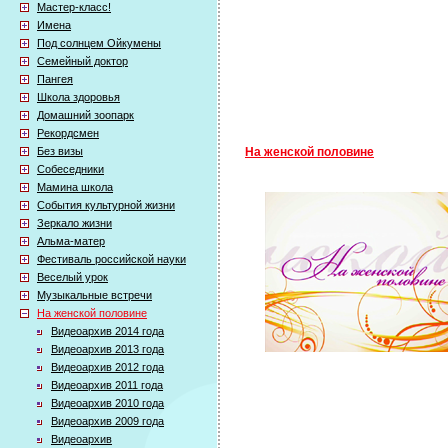
Мастер-класс!
Имена
Под солнцем Ойкумены
Семейный доктор
Пангея
Школа здоровья
Домашний зоопарк
Рекордсмен
Без визы
На женской половине
Собеседники
Мамина школа
События культурной жизни
Зеркало жизни
Альма-матер
Фестиваль российской науки
Веселый урок
Музыкальные встречи
На женской половине
Видеоархив 2014 года
Видеоархив 2013 года
Видеоархив 2012 года
Видеоархив 2011 года
Видеоархив 2010 года
Видеоархив 2009 года
Видеоархив