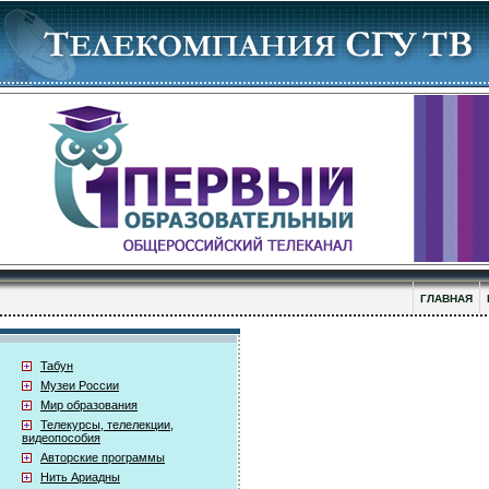
ГЛАВНАЯ
Табун
Музеи России
Мир образования
Телекурсы, телелекции,
видеопособия
Авторские программы
Нить Ариадны