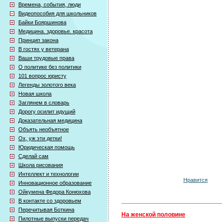
Времена, события, люди
Видеопособия для школьников
Байки Бояршинова
Медицина. здоровье. красота
Принцип закона
В гостях у ветерана
Ваши трудовые права
О политике без политики
101 вопрос юристу
Легенды золотого века
Новая школа
Заглянем в словарь
Дорогу осилит идущий
Доказательная медицина
Объять необъятное
Ох, уж эти детки!
Юридическая помощь
Сделай сам
Школа рисования
Интеллект и технологии
Нравится
Инновационное образование
Ойкумена Федора Конюхова
В контакте со здоровьем
Перечитывая Боткина
На женской половине
Пилотные выпуски передач