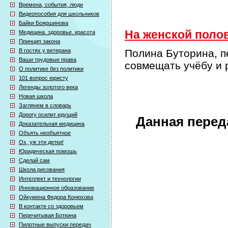
Времена, события, люди
Видеопособия для школьников
Байки Бояршинова
На женской полов
Медицина. здоровье. красота
Принцип закона
В гостях у ветерана
Полина Буторина, пе
Ваши трудовые права
совмещать учёбу и 
О политике без политики
101 вопрос юристу
Легенды золотого века
Новая школа
Заглянем в словарь
Дорогу осилит идущий
Данная перед
Доказательная медицина
Объять необъятное
Ох, уж эти детки!
Юридическая помощь
Сделай сам
Школа рисования
Интеллект и технологии
Инновационное образование
Ойкумена Федора Конюхова
В контакте со здоровьем
Перечитывая Боткина
Пилотные выпуски передач