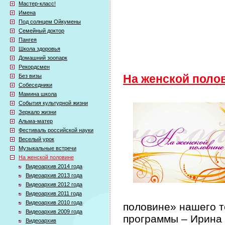
Мастер-класс!
Имена
Под солнцем Ойкумены
Семейный доктор
Пангея
Школа здоровья
Домашний зоопарк
Рекордсмен
Без визы
На женской поло
Собеседники
Мамина школа
События культурной жизни
Зеркало жизни
Альма-матер
Фестиваль российской науки
Веселый урок
Музыкальные встречи
На женской половине
Видеоархив 2014 года
Видеоархив 2013 года
Видеоархив 2012 года
Видеоархив 2011 года
Видеоархив 2010 года
половине» нашего т
Видеоархив 2009 года
программы – Ирина
Видеоархив