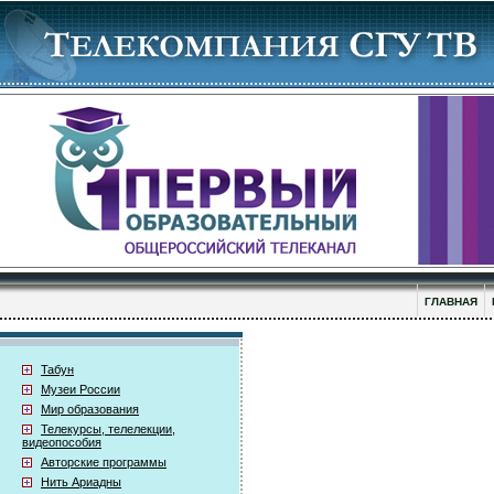
ГЛАВНАЯ
Табун
Музеи России
Мир образования
Телекурсы, телелекции,
видеопособия
Авторские программы
Нить Ариадны