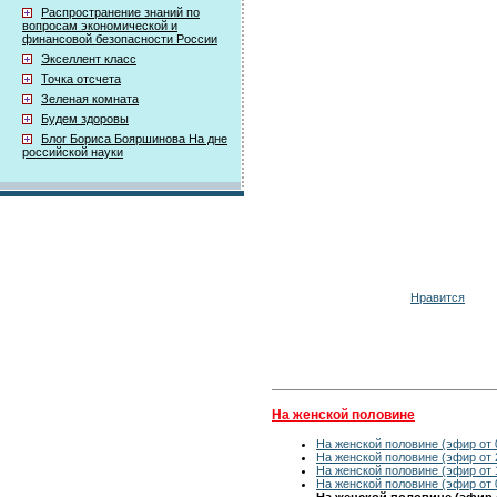
Распространение знаний по
вопросам экономической и
финансовой безопасности России
Экселлент класс
Точка отсчета
Зеленая комната
Будем здоровы
Блог Бориса Бояршинова На дне
российской науки
Нравится
На женской половине
На женской половине (эфир от 
На женской половине (эфир от 
На женской половине (эфир от 
На женской половине (эфир от 
На женской половине (эфир о