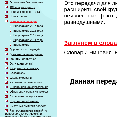
Это передачи для л
О политике без политики
101 вопрос юристу
расширить свой кру
Легенды золотого века
неизвестные факты,
Новая школа
равнодушными.
Заглянем в словарь
Видеоархив 2014 года
Видеоархив 2013 года
Видеоархив 2012 года
Видеоархив 2011 года
Заглянем в слова
Видеоархив
Дорогу осилит идущий
Словарь: Ниневия. 
Доказательная медицина
Объять необъятное
Ох, уж эти детки!
Юридическая помощь
Сделай сам
Школа рисования
Данная перед
Интеллект и технологии
Инновационное образование
Ойкумена Федора Конюхова
В контакте со здоровьем
Перечитывая Боткина
Пилотные выпуски передач
Распространение знаний по
вопросам экономической и
финансовой безопасности России