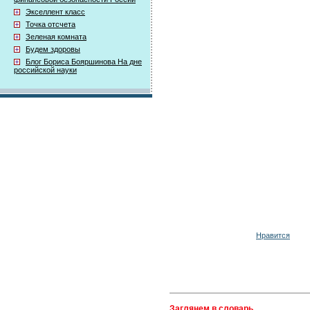
Экселлент класс
Точка отсчета
Зеленая комната
Будем здоровы
Блог Бориса Бояршинова На дне
российской науки
Нравится
Заглянем в словарь