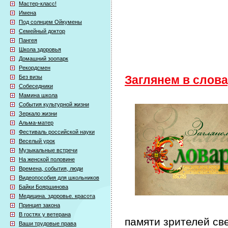
Мастер-класс!
Имена
Под солнцем Ойкумены
Семейный доктор
Пангея
Школа здоровья
Домашний зоопарк
Рекордсмен
Без визы
Заглянем в слов
Собеседники
Мамина школа
События культурной жизни
Зеркало жизни
Альма-матер
Фестиваль российской науки
Веселый урок
Музыкальные встречи
На женской половине
Времена, события, люди
Видеопособия для школьников
Байки Бояршинова
Медицина. здоровье. красота
Принцип закона
В гостях у ветерана
памяти зрителей св
Ваши трудовые права