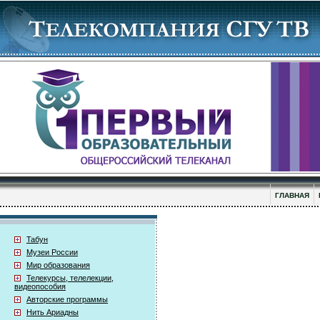
ГЛАВНАЯ
Табун
Музеи России
Мир образования
Телекурсы, телелекции,
видеопособия
Авторские программы
Нить Ариадны