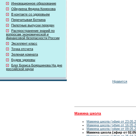
Инновационное образование
Ойкумена Федора Конюхова
В контакте со здоровьем
Перечитывая Боткина
Пилотные выпуски передач
Распространение знаний по
вопросам экономической и
финансовой безопасности России
Экселлент класс
Точка отсчета
Зеленая комната
Будем здоровы
Блог Бориса Бояршинова На дне
российской науки
Нравится
Мамина школа
Мамина школа (эфир от 23.05.2
Мамина школа (эфир от 16.05.2
Мамина школа (эфир от 09.05.2
Мамина школа (эфир от 02.05
Мамина школа (эфир от 25.04.2