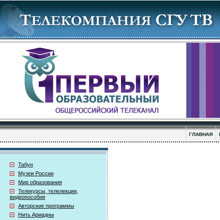
ГЛАВНАЯ
Табун
Музеи России
Мир образования
Телекурсы, телелекции,
видеопособия
Авторские программы
Нить Ариадны