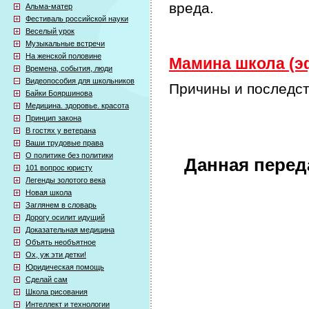
вреда.
Альма-матер
Фестиваль российской науки
Веселый урок
Музыкальные встречи
На женской половине
Мамина школа (эф
Времена, события, люди
Видеопособия для школьников
Причины и последст
Байки Бояршинова
Медицина. здоровье. красота
Принцип закона
В гостях у ветерана
Ваши трудовые права
О политике без политики
Данная перед
101 вопрос юристу
Легенды золотого века
Новая школа
Заглянем в словарь
Дорогу осилит идущий
Доказательная медицина
Объять необъятное
Ох, уж эти детки!
Юридическая помощь
Сделай сам
Школа рисования
Интеллект и технологии