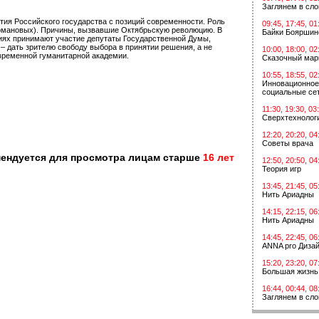
Заглянем в сл
тия Российского государства с позиций современности. Роль
09:45, 17:45, 01
и Романовых). Причины, вызвавшие Октябрьскую революцию. В
Байки Бояршин
сиях принимают участие депутаты Государственной Думы,
– дать зрителю свободу выбора в принятии решения, а не
10:00, 18:00, 02
овременной гуманитарной академии.
Сказочный мар
10:55, 18:55, 02
Инновационное
социальные сет
11:30, 19:30, 03
Сверхтехнологи
12:20, 20:20, 04
Советы врача
мендуется для просмотра лицам старше
16 лет
12:50, 20:50, 04
Теория игр
13:45, 21:45, 05
Нить Ариадны
14:15, 22:15, 06
Нить Ариадны
14:45, 22:45, 06
ANNA pro Диза
15:20, 23:20, 07
Большая жизнь
16:44, 00:44, 08
Заглянем в сл