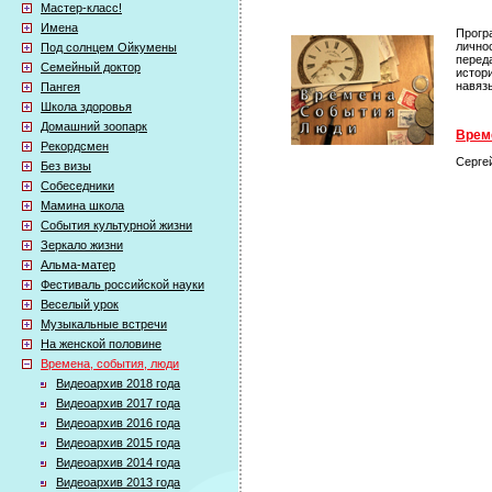
Мастер-класс!
Имена
Прогр
лично
Под солнцем Ойкумены
перед
Семейный доктор
истор
навяз
Пангея
Школа здоровья
Домашний зоопарк
Време
Рекордсмен
Серге
Без визы
Собеседники
Мамина школа
События культурной жизни
Зеркало жизни
Альма-матер
Фестиваль российской науки
Веселый урок
Музыкальные встречи
На женской половине
Времена, события, люди
Видеоархив 2018 года
Видеоархив 2017 года
Видеоархив 2016 года
Видеоархив 2015 года
Видеоархив 2014 года
Видеоархив 2013 года