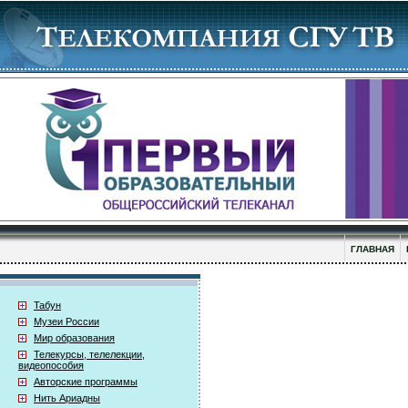
ГЛАВНАЯ
Табун
Музеи России
Мир образования
Телекурсы, телелекции,
видеопособия
Авторские программы
Нить Ариадны