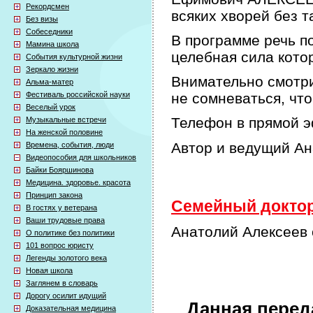
Рекордсмен
всяких хворей без т
Без визы
Собеседники
В программе речь по
Мамина школа
целебная сила кото
События культурной жизни
Зеркало жизни
Внимательно смотри
Альма-матер
Фестиваль российской науки
не сомневаться, что
Веселый урок
Телефон в прямой э
Музыкальные встречи
На женской половине
Автор и ведущий А
Времена, события, люди
Видеопособия для школьников
Байки Бояршинова
Медицина. здоровье. красота
Принцип закона
Семейный доктор 
В гостях у ветерана
Ваши трудовые права
Анатолий Алексеев 
О политике без политики
101 вопрос юристу
Легенды золотого века
Новая школа
Заглянем в словарь
Дорогу осилит идущий
Данная перед
Доказательная медицина