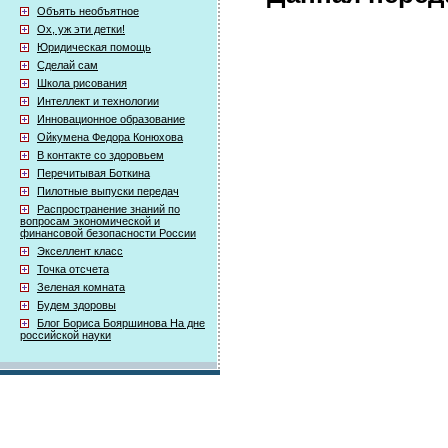
Объять необъятное
Ох, уж эти детки!
Юридическая помощь
Сделай сам
Школа рисования
Интеллект и технологии
Инновационное образование
Ойкумена Федора Конюхова
В контакте со здоровьем
Перечитывая Боткина
Пилотные выпуски передач
Распространение знаний по
вопросам экономической и
финансовой безопасности России
Экселлент класс
Точка отсчета
Зеленая комната
Будем здоровы
Блог Бориса Бояршинова На дне
российской науки