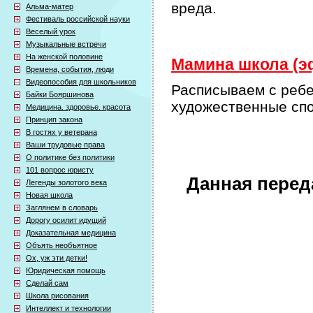
вреда.
Альма-матер
Фестиваль российской науки
Веселый урок
Музыкальные встречи
На женской половине
Мамина школа (эф
Времена, события, люди
Видеопособия для школьников
Расписываем с ребе
Байки Бояршинова
художественные сп
Медицина. здоровье. красота
Принцип закона
В гостях у ветерана
Ваши трудовые права
О политике без политики
101 вопрос юристу
Данная перед
Легенды золотого века
Новая школа
Заглянем в словарь
Дорогу осилит идущий
Доказательная медицина
Объять необъятное
Ох, уж эти детки!
Юридическая помощь
Сделай сам
Школа рисования
Интеллект и технологии