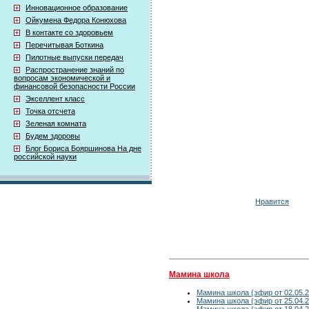
Инновационное образование
Ойкумена Федора Конюхова
В контакте со здоровьем
Перечитывая Боткина
Пилотные выпуски передач
Распространение знаний по
вопросам экономической и
финансовой безопасности России
Экселлент класс
Точка отсчета
Зеленая комната
Будем здоровы
Блог Бориса Бояршинова На дне
российской науки
Нравится
Мамина школа
Мамина школа (эфир от 02.05.2
Мамина школа (эфир от 25.04.2
Мамина школа (эфир от 18.04.2