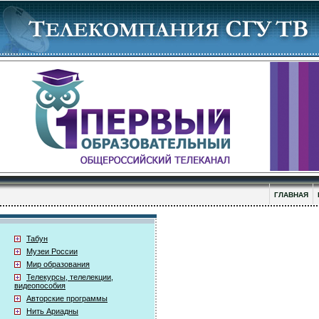
ГЛАВНАЯ
Табун
Музеи России
Мир образования
Телекурсы, телелекции,
видеопособия
Авторские программы
Нить Ариадны