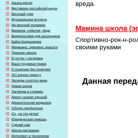
вреда.
Альма-матер
Фестиваль российской науки
Веселый урок
Музыкальные встречи
На женской половине
Мамина школа (эф
Времена, события, люди
Видеопособия для школьников
Спортивно-рок-н-ро
Байки Бояршинова
своими руками
Медицина. здоровье. красота
Принцип закона
В гостях у ветерана
Ваши трудовые права
О политике без политики
101 вопрос юристу
Данная перед
Легенды золотого века
Новая школа
Заглянем в словарь
Дорогу осилит идущий
Доказательная медицина
Объять необъятное
Ох, уж эти детки!
Юридическая помощь
Сделай сам
Школа рисования
Интеллект и технологии