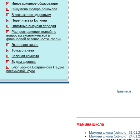
Инновационное образование
Ойкумена Федора Конюхова
В контакте со здоровьем
Перечитывая Боткина
Пилотные выпуски передач
Распространение знаний по
вопросам экономической и
финансовой безопасности России
Экселлент класс
Точка отсчета
Зеленая комната
Будем здоровы
Блог Бориса Бояршинова На дне
российской науки
Нравится
Мамина школа
Мамина школа (эфир от 31.01.2
Мамина школа (эфир от 24.01.2
Мамина школа (эфир от 03.01