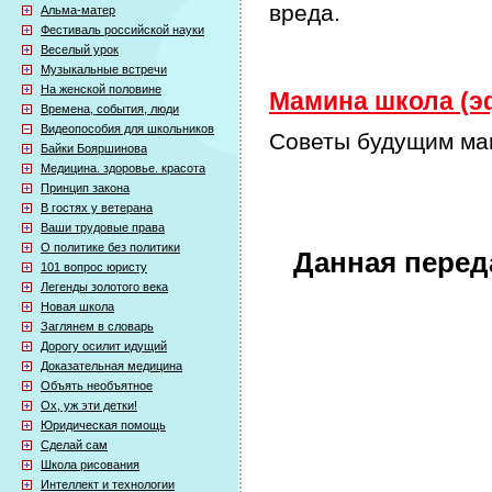
вреда.
Альма-матер
Фестиваль российской науки
Веселый урок
Музыкальные встречи
На женской половине
Мамина школа (эф
Времена, события, люди
Видеопособия для школьников
Советы будущим м
Байки Бояршинова
Медицина. здоровье. красота
Принцип закона
В гостях у ветерана
Ваши трудовые права
О политике без политики
Данная перед
101 вопрос юристу
Легенды золотого века
Новая школа
Заглянем в словарь
Дорогу осилит идущий
Доказательная медицина
Объять необъятное
Ох, уж эти детки!
Юридическая помощь
Сделай сам
Школа рисования
Интеллект и технологии