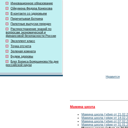
Инновационное образование
Ойкумена Федора Конюхова
В контакте со здоровьем
Перечитывая Боткина
Пилотные выпуски передач
Распространение знаний по
вопросам экономической и
финансовой безопасности России
Экселлент класс
Точка отсчета
Зеленая комната
Будем здоровы
Блог Бориса Бояршинова На дне
российской науки
Нравится
Мамина школа
Мамина школа (эфир от 21.02.2
Мамина школа (эфир от 14.02.2
Мамина школа (эфир от 07.02.2
Мамина школа (эфир от 31.01.2
Мамина школа (эфир от 24.01