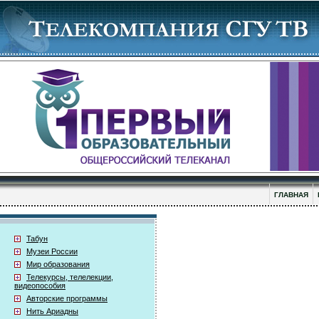
ГЛАВНАЯ
Табун
Музеи России
Мир образования
Телекурсы, телелекции,
видеопособия
Авторские программы
Нить Ариадны