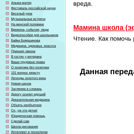
вреда.
Альма-матер
Фестиваль российской науки
Веселый урок
Музыкальные встречи
На женской половине
Мамина школа (эф
Времена, события, люди
Видеопособия для школьников
Чтение. Как помочь
Байки Бояршинова
Медицина. здоровье. красота
Принцип закона
В гостях у ветерана
Ваши трудовые права
О политике без политики
Данная перед
101 вопрос юристу
Легенды золотого века
Новая школа
Заглянем в словарь
Дорогу осилит идущий
Доказательная медицина
Объять необъятное
Ох, уж эти детки!
Юридическая помощь
Сделай сам
Школа рисования
Интеллект и технологии