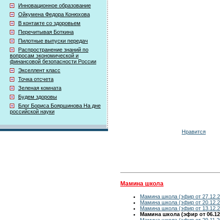
Инновационное образование
Ойкумена Федора Конюхова
В контакте со здоровьем
Перечитывая Боткина
Пилотные выпуски передач
Распространение знаний по
вопросам экономической и
финансовой безопасности России
Экселлент класс
Точка отсчета
Зеленая комната
Будем здоровы
Блог Бориса Бояршинова На дне
российской науки
Нравится
Мамина школа
Мамина школа (эфир от 27.12.2
Мамина школа (эфир от 20.12.2
Мамина школа (эфир от 13.12.2
Мамина школа (эфир от 06.12
Мамина школа (эфир от 29.11.2