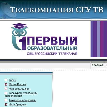
ГЛАВНАЯ
Табун
Музеи России
Мир образования
Телекурсы, телелекции,
видеопособия
Авторские программы
Нить Ариадны