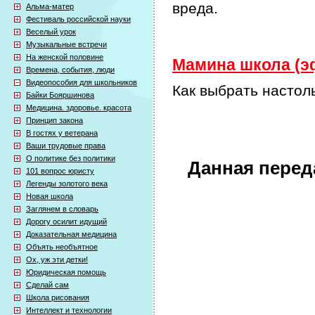
вреда.
Альма-матер
Фестиваль российской науки
Веселый урок
Музыкальные встречи
На женской половине
Мамина школа (эф
Времена, события, люди
Видеопособия для школьников
Как выбрать настол
Байки Бояршинова
Медицина. здоровье. красота
Принцип закона
В гостях у ветерана
Ваши трудовые права
О политике без политики
Данная перед
101 вопрос юристу
Легенды золотого века
Новая школа
Заглянем в словарь
Дорогу осилит идущий
Доказательная медицина
Объять необъятное
Ох, уж эти детки!
Юридическая помощь
Сделай сам
Школа рисования
Интеллект и технологии