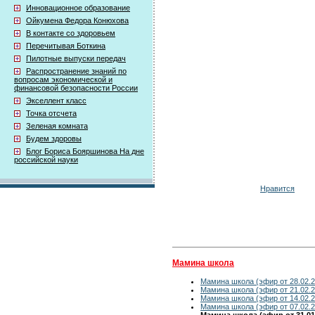
Инновационное образование
Ойкумена Федора Конюхова
В контакте со здоровьем
Перечитывая Боткина
Пилотные выпуски передач
Распространение знаний по
вопросам экономической и
финансовой безопасности России
Экселлент класс
Точка отсчета
Зеленая комната
Будем здоровы
Блог Бориса Бояршинова На дне
российской науки
Нравится
Мамина школа
Мамина школа (эфир от 28.02.2
Мамина школа (эфир от 21.02.2
Мамина школа (эфир от 14.02.2
Мамина школа (эфир от 07.02.2
Мамина школа (эфир от 31.01