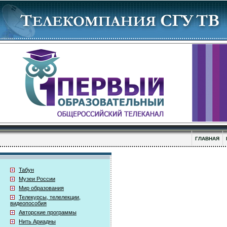
ГЛАВНАЯ
Табун
Музеи России
Мир образования
Телекурсы, телелекции,
видеопособия
Авторские программы
Нить Ариадны