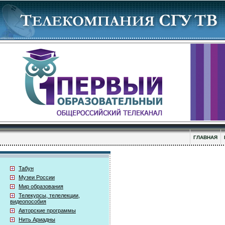
ГЛАВНАЯ
Табун
Музеи России
Мир образования
Телекурсы, телелекции,
видеопособия
Авторские программы
Нить Ариадны