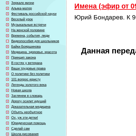
Зеркало жизни
Имена (эфир от 09
Альма-матер
Фестиваль российской науки
Юрий Бондарев. К 9
Веселый урок
Музыкальные встречи
На женской половине
Времена, события, люди
Видеопособия для школьников
Байки Бояршинова
Данная перед
Медицина. здоровье. красота
Принцип закона
В гостях у ветерана
Ваши трудовые права
О политике без политики
101 вопрос юристу
Легенды золотого века
Новая школа
Заглянем в словарь
Дорогу осилит идущий
Доказательная медицина
Объять необъятное
Ох, уж эти детки!
Юридическая помощь
Сделай сам
Школа рисования