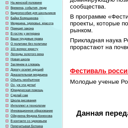
На женской половине
сообщества.
Времена, события, люди
Видеопособия для школьников
В программе «Фести
Байки Бояршинова
проекты, которые п
Медицина. здоровье. красота
Принцип закона
рынком.
В гостях у ветерана
Ваши трудовые права
Прикладная наука Р
О политике без политики
прорастают на почв
101 вопрос юристу
Легенды золотого века
Новая школа
Заглянем в словарь
Фестиваль россий
Дорогу осилит идущий
Доказательная медицина
Объять необъятное
Молодые ученые Ро
Ох, уж эти детки!
Юридическая помощь
Сделай сам
Школа рисования
Интеллект и технологии
Инновационное образование
Данная перед
Ойкумена Федора Конюхова
В контакте со здоровьем
Перечитывая Боткина