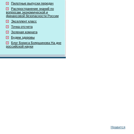
Пилотные выпуски передач
Распространение знаний по
вопросам экономической и
финансовой безопасности России
Экселлент класс
Точка отсчета
Зеленая комната
Будем здоровы
Блог Бориса Бояршинова На дне
российской науки
Нравится