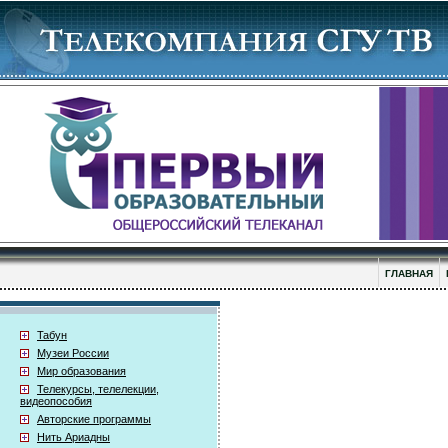
ГЛАВНАЯ
Табун
Музеи России
Мир образования
Телекурсы, телелекции,
видеопособия
Авторские программы
Нить Ариадны