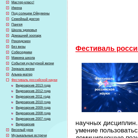
Мастер-класс!
Имена
Под солнцем Ойкумены
Семейный доктор
Пангея
Школа здоровья
Домашний зоопарк
Рекордсмен
Без визы
Фестиваль росси
Собеседники
Мамина школа
События культурной жизни
Зеркало жизни
Альма-матер
Фестиваль российской науки
Видеоархив 2013 года
Видеоархив 2012 года
Видеоархив 2011 года
Видеоархив 2010 года
Видеоархив 2009 года
Видеоархив 2008 года
Видеоархив 2007 года
научных дисциплин.
Видеоархив
умение пользоватьс
Веселый урок
Музыкальные встречи
доминирующую пози