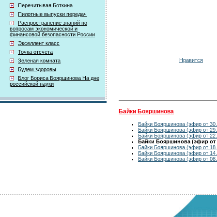
Перечитывая Боткина
Пилотные выпуски передач
Распространение знаний по
вопросам экономической и
финансовой безопасности России
Экселлент класс
Точка отсчета
Нравится
Зеленая комната
Будем здоровы
Блог Бориса Бояршинова На дне
российской науки
Байки Бояршинова
Байки Бояршинова (эфир от 30.
Байки Бояршинова (эфир от 29.
Байки Бояршинова (эфир от 22.
Байки Бояршинова (эфир от 2
Байки Бояршинова (эфир от 18.
Байки Бояршинова (эфир от 14.
Байки Бояршинова (эфир от 08.