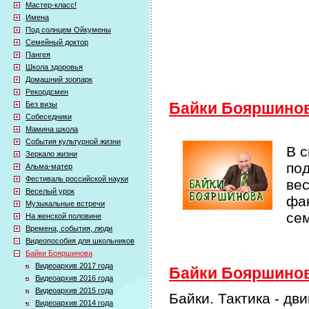
Мастер-класс!
Имена
Под солнцем Ойкумены
Семейный доктор
Пангея
Школа здоровья
Домашний зоопарк
Рекордсмен
Без визы
Байки Бояршино
Собеседники
Мамина школа
События культурной жизни
В 
Зеркало жизни
по
Альма-матер
Фестиваль российской науки
ве
Веселый урок
фак
Музыкальные встречи
се
На женской половине
Времена, события, люди
Видеопособия для школьников
Байки Бояршинова
Видеоархив 2017 года
Байки Бояршинова
Видеоархив 2016 года
Видеоархив 2015 года
Байки. Тактика - дв
Видеоархив 2014 года