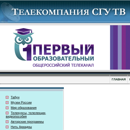
ГЛАВНАЯ
Табун
Музеи России
Мир образования
Телекурсы, телелекции,
видеопособия
Авторские программы
Нить Ариадны