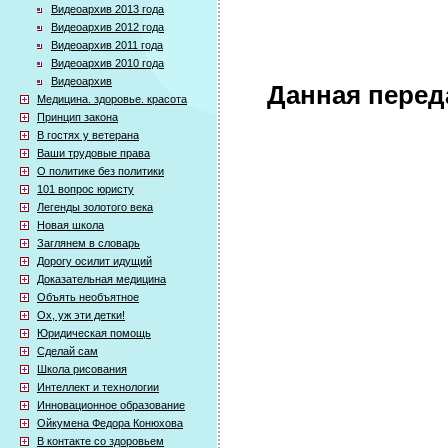
Видеоархив 2013 года
Видеоархив 2012 года
Видеоархив 2011 года
Видеоархив 2010 года
Видеоархив
Данная перед
Медицина. здоровье. красота
Принцип закона
В гостях у ветерана
Ваши трудовые права
О политике без политики
101 вопрос юристу
Легенды золотого века
Новая школа
Заглянем в словарь
Дорогу осилит идущий
Доказательная медицина
Объять необъятное
Ох, уж эти детки!
Юридическая помощь
Сделай сам
Школа рисования
Интеллект и технологии
Инновационное образование
Ойкумена Федора Конюхова
В контакте со здоровьем