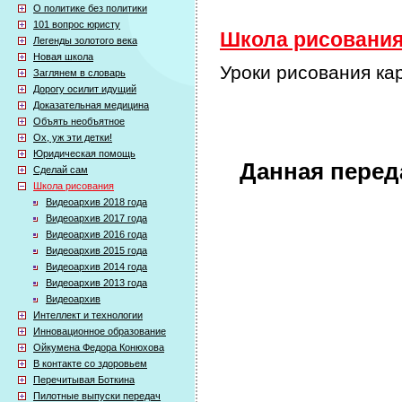
О политике без политики
101 вопрос юристу
Школа рисования 
Легенды золотого века
Новая школа
Уроки рисования ка
Заглянем в словарь
Дорогу осилит идущий
Доказательная медицина
Объять необъятное
Ох, уж эти детки!
Юридическая помощь
Данная перед
Сделай сам
Школа рисования
Видеоархив 2018 года
Видеоархив 2017 года
Видеоархив 2016 года
Видеоархив 2015 года
Видеоархив 2014 года
Видеоархив 2013 года
Видеоархив
Интеллект и технологии
Инновационное образование
Ойкумена Федора Конюхова
В контакте со здоровьем
Перечитывая Боткина
Пилотные выпуски передач