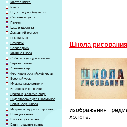
Мастер-класс!
Имена
Под солнцем Ойкумены
Семейный доктор
Пангея
Школа здоровья
Домашний зоопарк
Рекордсмен
Без визы
Школа рисовани
Собеседники
Мамина школа
События культурной жизни
Зеркало жизни
Альма-матер
Фестиваль российской науки
Веселый урок
Музыкальные встречи
На женской половине
Времена, события, люди
Видеопособия для школьников
Байки Бояршинова
изображения предме
Медицина. здоровье. красота
Принцип закона
холсте.
В гостях у ветерана
Ваши трудовые права