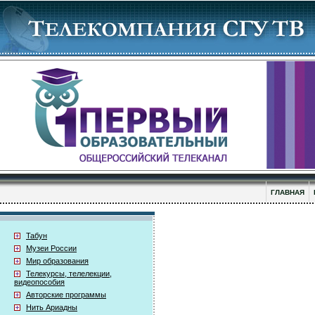
ГЛАВНАЯ
Табун
Музеи России
Мир образования
Телекурсы, телелекции,
видеопособия
Авторские программы
Нить Ариадны