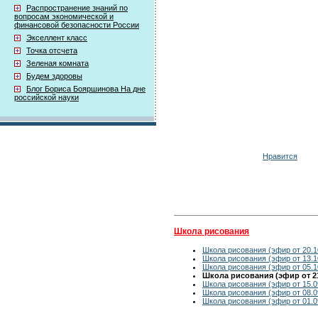
Распространение знаний по
вопросам экономической и
финансовой безопасности России
Экселлент класс
Точка отсчета
Зеленая комната
Будем здоровы
Блог Бориса Бояршинова На дне
российской науки
Нравится
Школа рисования
Школа рисования (эфир от 20.1
Школа рисования (эфир от 13.1
Школа рисования (эфир от 05.1
Школа рисования (эфир от 21
Школа рисования (эфир от 15.0
Школа рисования (эфир от 08.0
Школа рисования (эфир от 01.0