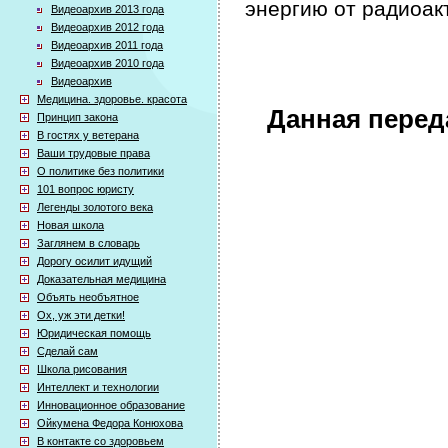
энергию от радиоак
Видеоархив 2013 года
Видеоархив 2012 года
Видеоархив 2011 года
Видеоархив 2010 года
Видеоархив
Медицина. здоровье. красота
Данная перед
Принцип закона
В гостях у ветерана
Ваши трудовые права
О политике без политики
101 вопрос юристу
Легенды золотого века
Новая школа
Заглянем в словарь
Дорогу осилит идущий
Доказательная медицина
Объять необъятное
Ох, уж эти детки!
Юридическая помощь
Сделай сам
Школа рисования
Интеллект и технологии
Инновационное образование
Ойкумена Федора Конюхова
В контакте со здоровьем