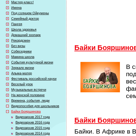
Мастер-класс!
Имена
Под солнцем Ойкумены
Семейный доктор
Пангея
Школа здоровья
Домашний зоопарк
Рекордсмен
Без визы
Байки Бояршино
Собеседники
Мамина школа
События культурной жизни
В 
Зеркало жизни
по
Альма-матер
Фестиваль российской науки
ве
Веселый урок
фак
Музыкальные встречи
се
На женской половине
Времена, события, люди
Видеопособия для школьников
Байки Бояршинова
Видеоархив 2017 года
Байки Бояршинова
Видеоархив 2016 года
Видеоархив 2015 года
Байки. В Африке в 
Видеоархив 2014 года