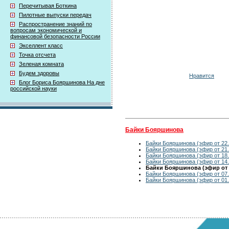
Перечитывая Боткина
Пилотные выпуски передач
Распространение знаний по
вопросам экономической и
финансовой безопасности России
Экселлент класс
Точка отсчета
Зеленая комната
Будем здоровы
Нравится
Блог Бориса Бояршинова На дне
российской науки
Байки Бояршинова
Байки Бояршинова (эфир от 22.
Байки Бояршинова (эфир от 21.
Байки Бояршинова (эфир от 18.
Байки Бояршинова (эфир от 14.
Байки Бояршинова (эфир от 0
Байки Бояршинова (эфир от 07.
Байки Бояршинова (эфир от 01.