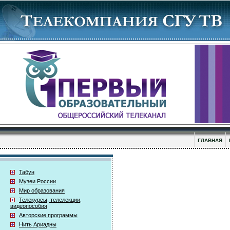
ГЛАВНАЯ
Табун
Музеи России
Мир образования
Телекурсы, телелекции,
видеопособия
Авторские программы
Нить Ариадны