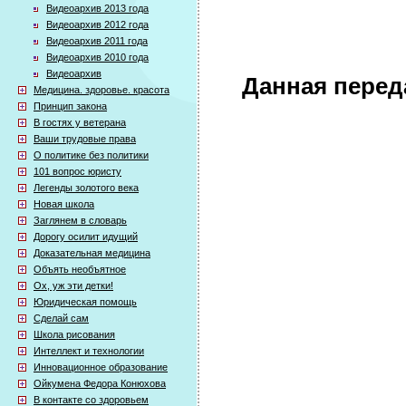
Видеоархив 2013 года
Видеоархив 2012 года
Видеоархив 2011 года
Видеоархив 2010 года
Видеоархив
Данная перед
Медицина. здоровье. красота
Принцип закона
В гостях у ветерана
Ваши трудовые права
О политике без политики
101 вопрос юристу
Легенды золотого века
Новая школа
Заглянем в словарь
Дорогу осилит идущий
Доказательная медицина
Объять необъятное
Ох, уж эти детки!
Юридическая помощь
Сделай сам
Школа рисования
Интеллект и технологии
Инновационное образование
Ойкумена Федора Конюхова
В контакте со здоровьем