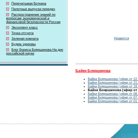
Перечитывая Боткина
Пилотные выпуски передач
Распространение знаний по
вопросам экономической и
финансовой безопасности России
Экселлент класс
Точка отсчета
Нравится
Зеленая комната
Будем здоровы
Блог Бориса Бояршинова На дне
российской науки
Байки Бояршинова
Байки Бояршинова (эфир от 22.
Байки Бояршинова (эфир от 21.
Байки Бояршинова (эфир от 18.
Байки Бояршинова (эфир от 1
Байки Бояршинова (эфир от 08.
Байки Бояршинова (эфир от 07.
Байки Бояршинова (эфир от 01.