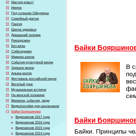
Мастер-класс!
Имена
Под солнцем Ойкумены
Семейный доктор
Пангея
Школа здоровья
Домашний зоопарк
Рекордсмен
Без визы
Байки Бояршино
Собеседники
Мамина школа
События культурной жизни
В 
Зеркало жизни
по
Альма-матер
Фестиваль российской науки
ве
Веселый урок
фак
Музыкальные встречи
се
На женской половине
Времена, события, люди
Видеопособия для школьников
Байки Бояршинова
Видеоархив 2017 года
Байки Бояршинова
Видеоархив 2016 года
Видеоархив 2015 года
Байки. Принципы че
Видеоархив 2014 года