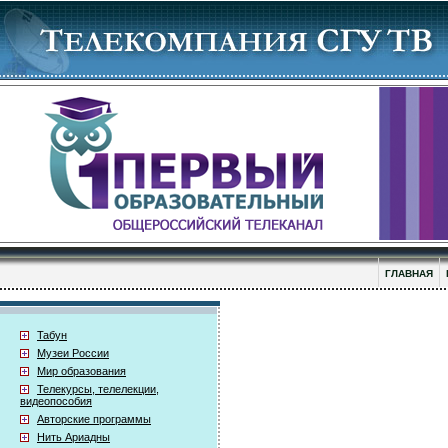
ГЛАВНАЯ
Табун
Музеи России
Мир образования
Телекурсы, телелекции,
видеопособия
Авторские программы
Нить Ариадны