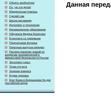
Данная перед
Объять необъятное
Ох, уж эти детки!
Юридическая помощь
Сделай сам
Школа рисования
Интеллект и технологии
Инновационное образование
Ойкумена Федора Конюхова
В контакте со здоровьем
Перечитывая Боткина
Пилотные выпуски передач
Распространение знаний по
вопросам экономической и
финансовой безопасности России
Экселлент класс
Точка отсчета
Зеленая комната
Будем здоровы
Блог Бориса Бояршинова На дне
российской науки