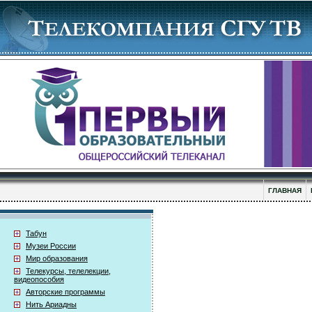
ГЛАВНАЯ
Табун
Музеи России
Мир образования
Телекурсы, телелекции,
видеопособия
Авторские программы
Нить Ариадны