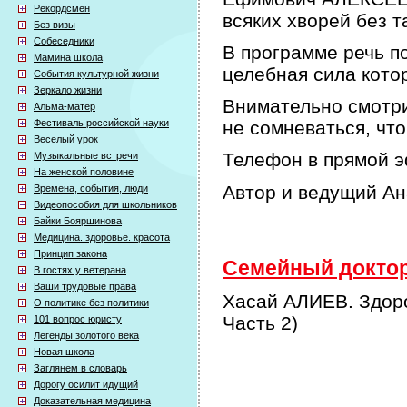
Рекордсмен
всяких хворей без т
Без визы
Собеседники
В программе речь по
Мамина школа
целебная сила кото
События культурной жизни
Зеркало жизни
Внимательно смотри
Альма-матер
Фестиваль российской науки
не сомневаться, что
Веселый урок
Телефон в прямой э
Музыкальные встречи
На женской половине
Автор и ведущий А
Времена, события, люди
Видеопособия для школьников
Байки Бояршинова
Медицина. здоровье. красота
Принцип закона
Семейный доктор 
В гостях у ветерана
Ваши трудовые права
Хасай АЛИЕВ. Здоро
О политике без политики
Часть 2)
101 вопрос юристу
Легенды золотого века
Новая школа
Заглянем в словарь
Дорогу осилит идущий
Доказательная медицина