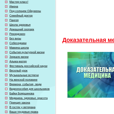
Мастер-класс!
Имена
Под солнцем Ойкумены
Семейный доктор
Пангея
Школа здоровья
Домашний зоопарк
Рекордсмен
Без визы
Доказательная м
Собеседники
Мамина школа
События культурной жизни
Зеркало жизни
Альма-матер
Фестиваль российской науки
Веселый урок
Музыкальные встречи
На женской половине
Времена, события, люди
Видеопособия для школьников
Байки Бояршинова
Медицина. здоровье. красота
Принцип закона
В гостях у ветерана
Ваши трудовые права