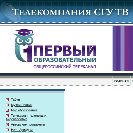
ГЛАВНАЯ
Табун
Музеи России
Мир образования
Телекурсы, телелекции,
видеопособия
Авторские программы
Нить Ариадны