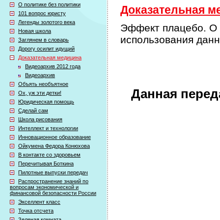
О политике без политики
Доказательная ме
101 вопрос юристу
Легенды золотого века
Эффект плацебо. О
Новая школа
использования дан
Заглянем в словарь
Дорогу осилит идущий
Доказательная медицина
Видеоархив 2012 года
Видеоархив
Объять необъятное
Данная перед
Ох, уж эти детки!
Юридическая помощь
Сделай сам
Школа рисования
Интеллект и технологии
Инновационное образование
Ойкумена Федора Конюхова
В контакте со здоровьем
Перечитывая Боткина
Пилотные выпуски передач
Распространение знаний по
вопросам экономической и
финансовой безопасности России
Экселлент класс
Точка отсчета
Зеленая комната