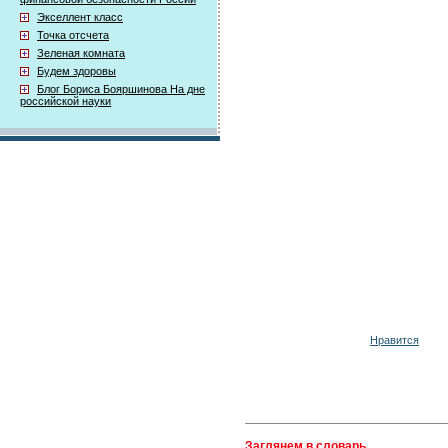
Экселлент класс
Точка отсчета
Зеленая комната
Будем здоровы
Блог Бориса Бояршинова На дне
российской науки
Нравится
Заглянем в словарь