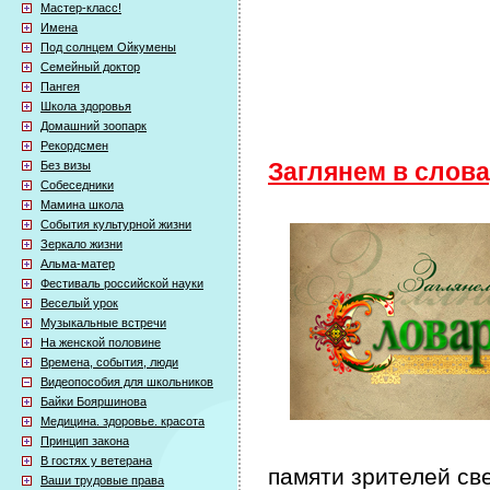
Мастер-класс!
Имена
Под солнцем Ойкумены
Семейный доктор
Пангея
Школа здоровья
Домашний зоопарк
Рекордсмен
Без визы
Заглянем в слов
Собеседники
Мамина школа
События культурной жизни
Зеркало жизни
Альма-матер
Фестиваль российской науки
Веселый урок
Музыкальные встречи
На женской половине
Времена, события, люди
Видеопособия для школьников
Байки Бояршинова
Медицина. здоровье. красота
Принцип закона
В гостях у ветерана
памяти зрителей св
Ваши трудовые права