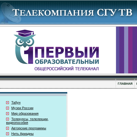
ГЛАВНАЯ
Табун
Музеи России
Мир образования
Телекурсы, телелекции,
видеопособия
Авторские программы
Нить Ариадны