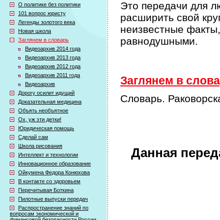
Это передачи для л
О политике без политики
101 вопрос юристу
расширить свой кру
Легенды золотого века
неизвестные факты,
Новая школа
равнодушными.
Заглянем в словарь
Видеоархив 2014 года
Видеоархив 2013 года
Видеоархив 2012 года
Видеоархив 2011 года
Заглянем в словар
Видеоархив
Дорогу осилит идущий
Словарь. Раковорск
Доказательная медицина
Объять необъятное
Ох, уж эти детки!
Юридическая помощь
Сделай сам
Школа рисования
Данная перед
Интеллект и технологии
Инновационное образование
Ойкумена Федора Конюхова
В контакте со здоровьем
Перечитывая Боткина
Пилотные выпуски передач
Распространение знаний по
вопросам экономической и
финансовой безопасности России