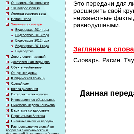
Это передачи для л
О политике без политики
101 вопрос юристу
расширить свой кру
Легенды золотого века
неизвестные факты,
Новая школа
равнодушными.
Заглянем в словарь
Видеоархив 2014 года
Видеоархив 2013 года
Видеоархив 2012 года
Видеоархив 2011 года
Заглянем в словар
Видеоархив
Дорогу осилит идущий
Словарь. Расин. Та
Доказательная медицина
Объять необъятное
Ох, уж эти детки!
Юридическая помощь
Сделай сам
Школа рисования
Данная перед
Интеллект и технологии
Инновационное образование
Ойкумена Федора Конюхова
В контакте со здоровьем
Перечитывая Боткина
Пилотные выпуски передач
Распространение знаний по
вопросам экономической и
финансовой безопасности России