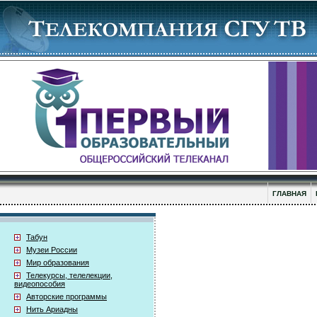
ГЛАВНАЯ
Табун
Музеи России
Мир образования
Телекурсы, телелекции,
видеопособия
Авторские программы
Нить Ариадны