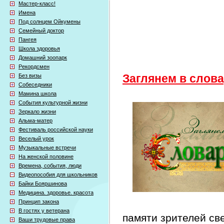
Мастер-класс!
Имена
Под солнцем Ойкумены
Семейный доктор
Пангея
Школа здоровья
Домашний зоопарк
Рекордсмен
Без визы
Заглянем в слов
Собеседники
Мамина школа
События культурной жизни
Зеркало жизни
Альма-матер
Фестиваль российской науки
Веселый урок
Музыкальные встречи
На женской половине
Времена, события, люди
Видеопособия для школьников
Байки Бояршинова
Медицина. здоровье. красота
Принцип закона
В гостях у ветерана
памяти зрителей св
Ваши трудовые права