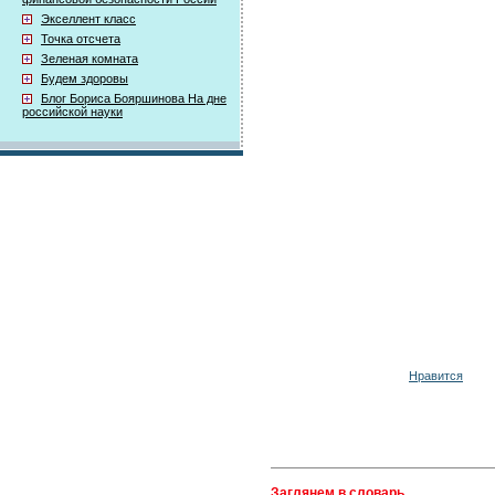
Экселлент класс
Точка отсчета
Зеленая комната
Будем здоровы
Блог Бориса Бояршинова На дне
российской науки
Нравится
Заглянем в словарь