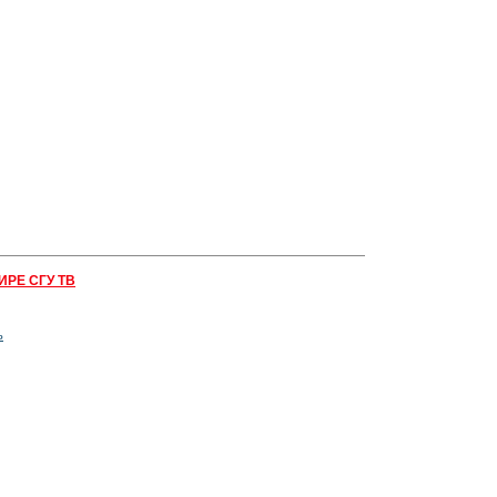
ИРЕ СГУ ТВ
ь