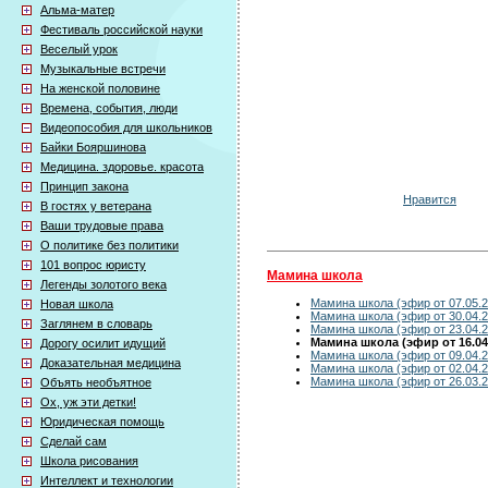
Альма-матер
Фестиваль российской науки
Веселый урок
Музыкальные встречи
На женской половине
Времена, события, люди
Видеопособия для школьников
Байки Бояршинова
Медицина. здоровье. красота
Принцип закона
Нравится
В гостях у ветерана
Ваши трудовые права
О политике без политики
101 вопрос юристу
Мамина школа
Легенды золотого века
Мамина школа (эфир от 07.05.2
Новая школа
Мамина школа (эфир от 30.04.2
Заглянем в словарь
Мамина школа (эфир от 23.04.2
Мамина школа (эфир от 16.04
Дорогу осилит идущий
Мамина школа (эфир от 09.04.2
Доказательная медицина
Мамина школа (эфир от 02.04.2
Мамина школа (эфир от 26.03.2
Объять необъятное
Ох, уж эти детки!
Юридическая помощь
Сделай сам
Школа рисования
Интеллект и технологии