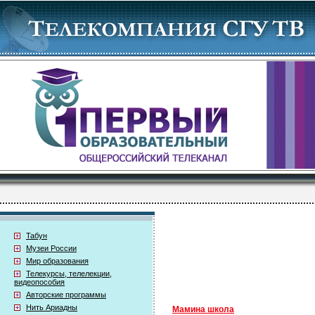
Табун
Музеи России
Мир образования
Телекурсы, телелекции,
видеопособия
Авторские программы
Нить Ариадны
Мамина школа