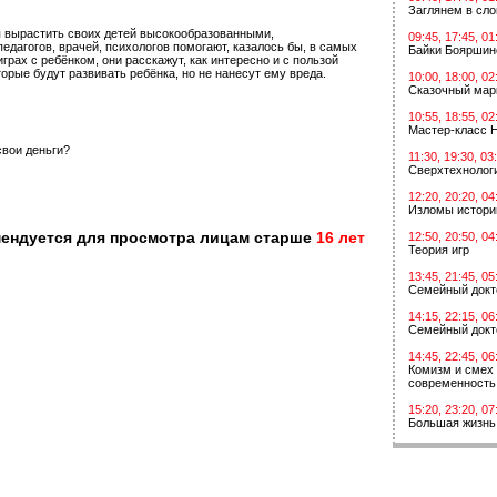
Заглянем в сл
 вырастить своих детей высокообразованными,
09:45, 17:45, 01
дагогов, врачей, психологов помогают, казалось бы, в самых
Байки Бояршин
рах с ребёнком, они расскажут, как интересно и с пользой
орые будут развивать ребёнка, но не нанесут ему вреда.
10:00, 18:00, 02
Сказочный мар
10:55, 18:55, 02
Мастер-класс 
свои деньги?
11:30, 19:30, 03
Сверхтехнологи
12:20, 20:20, 04
Изломы истори
мендуется для просмотра лицам старше
16 лет
12:50, 20:50, 04
Теория игр
13:45, 21:45, 05
Семейный докт
14:15, 22:15, 06
Семейный докт
14:45, 22:45, 06
Комизм и смех 
современность
15:20, 23:20, 07
Большая жизнь