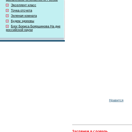
Экселлент класс
Точка отсчета
Зеленая комната
Будем здоровы
Блог Бориса Бояршинова На дне
российской науки
Нравится
Заглянем в словарь