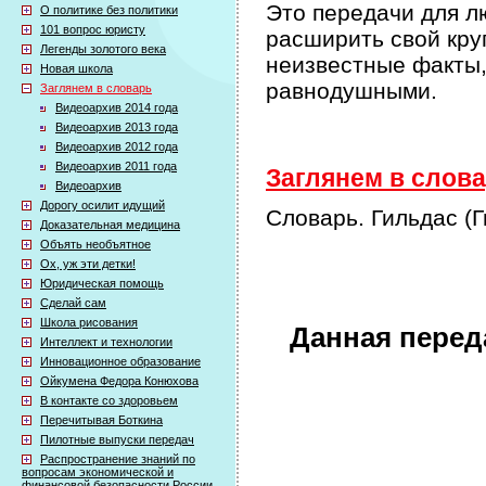
Это передачи для л
О политике без политики
101 вопрос юристу
расширить свой кру
Легенды золотого века
неизвестные факты,
Новая школа
равнодушными.
Заглянем в словарь
Видеоархив 2014 года
Видеоархив 2013 года
Видеоархив 2012 года
Видеоархив 2011 года
Заглянем в слова
Видеоархив
Дорогу осилит идущий
Словарь. Гильдас (
Доказательная медицина
Объять необъятное
Ох, уж эти детки!
Юридическая помощь
Сделай сам
Школа рисования
Данная перед
Интеллект и технологии
Инновационное образование
Ойкумена Федора Конюхова
В контакте со здоровьем
Перечитывая Боткина
Пилотные выпуски передач
Распространение знаний по
вопросам экономической и
финансовой безопасности России