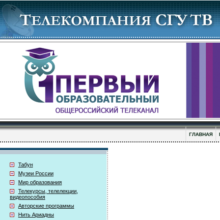
ГЛАВНАЯ
Табун
Музеи России
Мир образования
Телекурсы, телелекции,
видеопособия
Авторские программы
Нить Ариадны