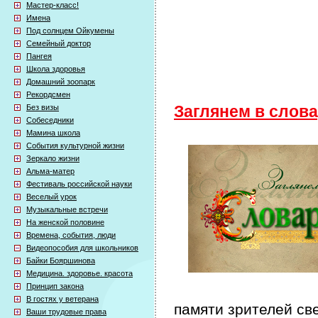
Мастер-класс!
Имена
Под солнцем Ойкумены
Семейный доктор
Пангея
Школа здоровья
Домашний зоопарк
Рекордсмен
Без визы
Заглянем в слов
Собеседники
Мамина школа
События культурной жизни
Зеркало жизни
Альма-матер
Фестиваль российской науки
Веселый урок
Музыкальные встречи
На женской половине
Времена, события, люди
Видеопособия для школьников
Байки Бояршинова
Медицина. здоровье. красота
Принцип закона
В гостях у ветерана
памяти зрителей св
Ваши трудовые права