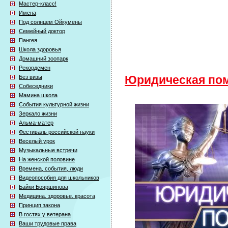
Мастер-класс!
Имена
Под солнцем Ойкумены
Семейный доктор
Пангея
Школа здоровья
Домашний зоопарк
Рекордсмен
Без визы
Юридическая по
Собеседники
Мамина школа
События культурной жизни
Зеркало жизни
Альма-матер
Фестиваль российской науки
Веселый урок
Музыкальные встречи
На женской половине
Времена, события, люди
Видеопособия для школьников
Байки Бояршинова
Медицина. здоровье. красота
Принцип закона
В гостях у ветерана
Ваши трудовые права