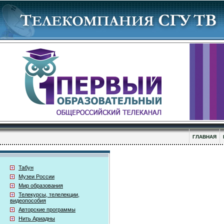
ГЛАВНАЯ
Табун
Музеи России
Мир образования
Телекурсы, телелекции,
видеопособия
Авторские программы
Нить Ариадны