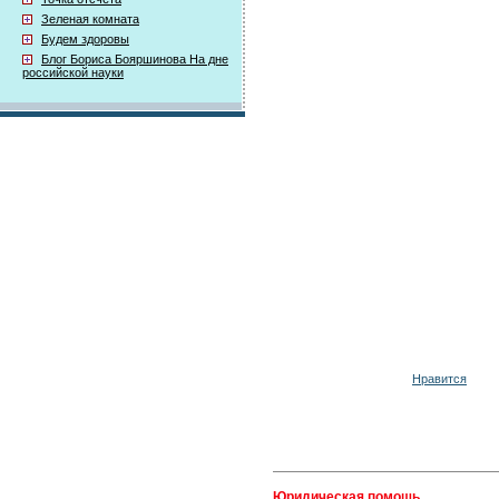
Зеленая комната
Будем здоровы
Блог Бориса Бояршинова На дне
российской науки
Нравится
Юридическая помощь