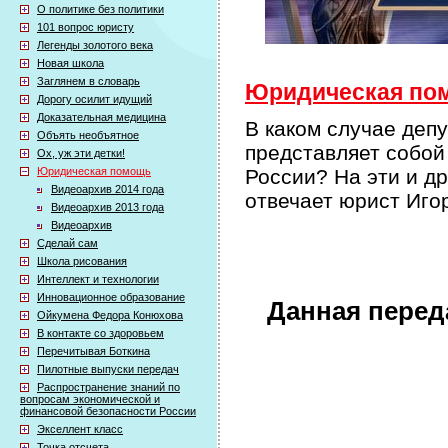
О политике без политики
101 вопрос юристу
Легенды золотого века
Новая школа
Заглянем в словарь
Юридическая помо
Дорогу осилит идущий
Доказательная медицина
В каком случае деп
Объять необъятное
представляет собой
Ох, уж эти детки!
Юридическая помощь
России? На эти и д
Видеоархив 2014 года
отвечает юрист Иг
Видеоархив 2013 года
Видеоархив
Сделай сам
Школа рисования
Интеллект и технологии
Инновационное образование
Данная перед
Ойкумена Федора Конюхова
В контакте со здоровьем
Перечитывая Боткина
Пилотные выпуски передач
Распространение знаний по
вопросам экономической и
финансовой безопасности России
Экселлент класс
Точка отсчета