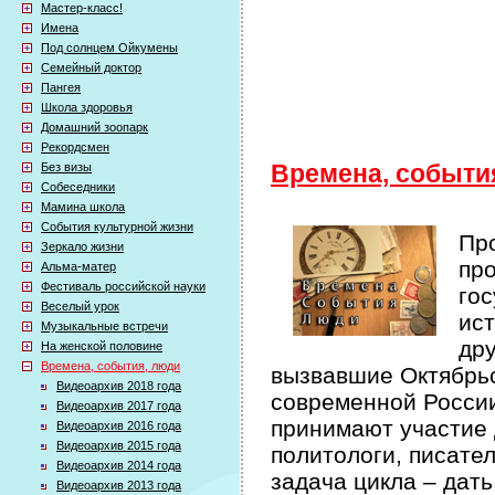
Мастер-класс!
Имена
Под солнцем Ойкумены
Семейный доктор
Пангея
Школа здоровья
Домашний зоопарк
Рекордсмен
Без визы
Времена, событи
Собеседники
Мамина школа
События культурной жизни
Про
Зеркало жизни
про
Альма-матер
Фестиваль российской науки
гос
Веселый урок
ист
Музыкальные встречи
др
На женской половине
Времена, события, люди
вызвавшие Октябрьс
Видеоархив 2018 года
современной России 
Видеоархив 2017 года
принимают участие 
Видеоархив 2016 года
Видеоархив 2015 года
политологи, писате
Видеоархив 2014 года
задача цикла – дат
Видеоархив 2013 года