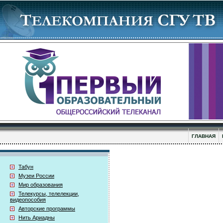
ГЛАВНАЯ
Табун
Музеи России
Мир образования
Телекурсы, телелекции,
видеопособия
Авторские программы
Нить Ариадны