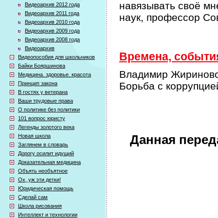
навязывать своё мн
Видеоархив 2012 года
Видеоархив 2011 года
наук, профессор Со
Видеоархив 2010 года
Видеоархив 2009 года
Видеоархив 2008 года
Видеоархив
Времена, события
Видеопособия для школьников
Байки Бояршинова
Владимир Жириновск
Медицина. здоровье. красота
Принцип закона
Борьба с коррупцие
В гостях у ветерана
Ваши трудовые права
О политике без политики
101 вопрос юристу
Легенды золотого века
Новая школа
Данная перед
Заглянем в словарь
Дорогу осилит идущий
Доказательная медицина
Объять необъятное
Ох, уж эти детки!
Юридическая помощь
Сделай сам
Школа рисования
Интеллект и технологии