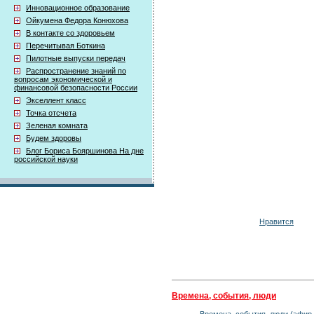
Инновационное образование
Ойкумена Федора Конюхова
В контакте со здоровьем
Перечитывая Боткина
Пилотные выпуски передач
Распространение знаний по
вопросам экономической и
финансовой безопасности России
Экселлент класс
Точка отсчета
Зеленая комната
Будем здоровы
Блог Бориса Бояршинова На дне
российской науки
Нравится
Времена, события, люди
Времена, события, люди (эфир 