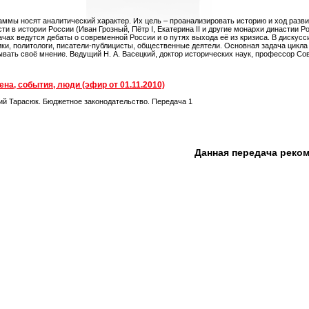
аммы носят аналитический характер. Их цель – проанализировать историю и ход разви
сти в истории России (Иван Грозный, Пётр I, Екатерина II и другие монархи династи
ачах ведутся дебаты о современной России и о путях выхода её из кризиса. В дискус
ики, политологи, писатели-публицисты, общественные деятели. Основная задача цикла 
ывать своё мнение. Ведущий Н. А. Васецкий, доктор исторических наук, профессор С
на, события, люди (эфир от 01.11.2010)
ий Тарасюк. Бюджетное законодательство. Передача 1
Данная передача реко