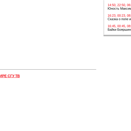
14:50, 22:50, 06
Юность Макси
16:23, 00:23, 08
Сказка о попе 
16:45, 00:45, 08
Байки Бояршин
ИРЕ СГУ ТВ