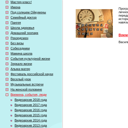
Мастер-класс!
Имена
Прогр
лично
Под солнцем Ойкумены
перед
Семейный доктор
истор
навяз
Пангея
Школа здоровья
Домашний зоопарк
Време
Рекордсмен
Васил
Без визы
Собеседники
Мамина школа
События культурной жизни
Зеркало жизни
Альма-матер
Фестиваль российской науки
Веселый урок
Музыкальные встречи
На женской половине
Времена, события, люди
Видеоархив 2018 года
Видеоархив 2017 года
Видеоархив 2016 года
Видеоархив 2015 года
Видеоархив 2014 года
Видеоархив 2013 года