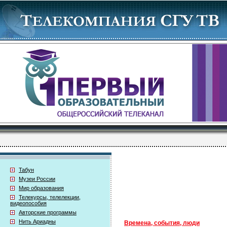
Табун
Музеи России
Мир образования
Телекурсы, телелекции,
видеопособия
Авторские программы
Нить Ариадны
Времена, события, люди