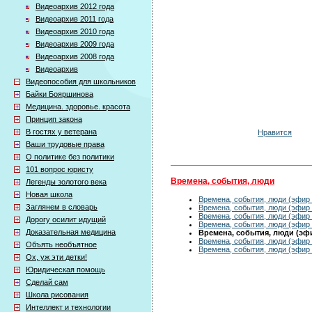
Видеоархив 2012 года
Видеоархив 2011 года
Видеоархив 2010 года
Видеоархив 2009 года
Видеоархив 2008 года
Видеоархив
Видеопособия для школьников
Байки Бояршинова
Медицина. здоровье. красота
Принцип закона
В гостях у ветерана
Нравится
Ваши трудовые права
О политике без политики
101 вопрос юристу
Времена, события, люди
Легенды золотого века
Новая школа
Времена, события, люди (эфир 
Заглянем в словарь
Времена, события, люди (эфир 
Времена, события, люди (эфир 
Дорогу осилит идущий
Времена, события, люди (эфир 
Доказательная медицина
Времена, события, люди (эфир
Времена, события, люди (эфир 
Объять необъятное
Времена, события, люди (эфир 
Ох, уж эти детки!
Юридическая помощь
Сделай сам
Школа рисования
Интеллект и технологии