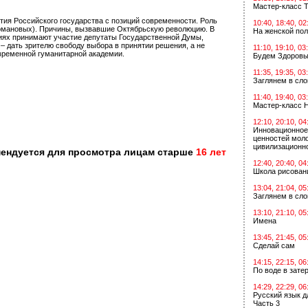
Мастер-класс Т
тия Российского государства с позиций современности. Роль
10:40, 18:40, 02
и Романовых). Причины, вызвавшие Октябрьскую революцию. В
На женской по
сиях принимают участие депутаты Государственной Думы,
– дать зрителю свободу выбора в принятии решения, а не
11:10, 19:10, 03
овременной гуманитарной академии.
Будем Здоровы
11:35, 19:35, 03
Заглянем в сл
11:40, 19:40, 03
Мастер-класс 
12:10, 20:10, 04
Инновационное
ценностей мол
цивилизационн
мендуется для просмотра лицам старше
16 лет
12:40, 20:40, 04
Школа рисован
13:04, 21:04, 05
Заглянем в сл
13:10, 21:10, 05
Имена
13:45, 21:45, 05
Сделай сам
14:15, 22:15, 06
По воде в зат
14:29, 22:29, 06
Русский язык д
Часть 3