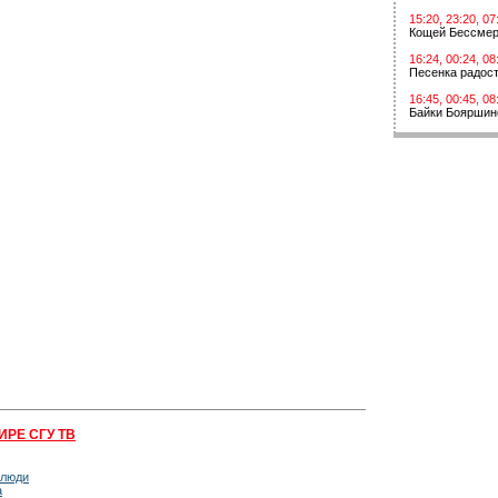
15:20, 23:20, 07
Кощей Бессме
16:24, 00:24, 08
Песенка радос
16:45, 00:45, 08
Байки Бояршин
ИРЕ СГУ ТВ
 люди
а