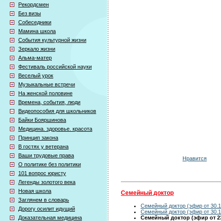
Рекордсмен
Без визы
Собеседники
Мамина школа
События культурной жизни
Зеркало жизни
Альма-матер
Фестиваль российской науки
Веселый урок
Музыкальные встречи
На женской половине
Времена, события, люди
Видеопособия для школьников
Байки Бояршинова
Медицина. здоровье. красота
Принцип закона
В гостях у ветерана
Ваши трудовые права
Нравится
О политике без политики
101 вопрос юристу
Легенды золотого века
Новая школа
Семейный доктор
Заглянем в словарь
Семейный доктор (эфир от 30.1
Дорогу осилит идущий
Семейный доктор (эфир от 30.1
Семейный доктор (эфир от 23
Доказательная медицина