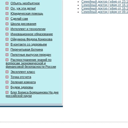
Семейный доктор (эфир от 23.1
Объять необъятное
Семейный доктор (эфир от 16.1
Семейный доктор (эфир от 16.1
Ох, уж эти детки!
Семейный доктор (эфир от 09.1
Юридическая помощь
Сделай сам
Школа рисования
Интеллект и технологии
Инновационное образование
Ойкумена Федора Конюхова
В контакте со здоровьем
Перечитывая Боткина
Пилотные выпуски передач
Распространение знаний по
вопросам экономической и
финансовой безопасности России
Экселлент класс
Точка отсчета
Зеленая комната
Будем здоровы
Блог Бориса Бояршинова На дне
российской науки