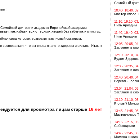
Семейный докт
ным!
10:40, 18:40, 02
Мастер-класс Т
11:10, 19:10, 03
Нить Ариадны
«Семейный доктор» и академик Европейской академии
ет, как избавиться от всяких хворей без таблеток и микстур.
11:40, 19:40, 03
Нить Ариадны
ебная сила которых возвратит вам новый организм.
12:05, 20:05, 04
сомневаться, что вы снова станете здоровы и сильны. Итак, к
Заглянем в сл
12:10, 20:10, 04
Будем Здоровы
12:35, 20:35, 04
Заглянем в сл
12:40, 20:40, 04
Версаль - солн
13:04, 21:04, 05
Заглянем в сл
13:10, 21:10, 05
Кто мы? Молодё
мендуется для просмотра лицам старше
16 лет
13:45, 21:45, 05
Мастер-класс Т
14:15, 22:15, 06
Собеседники
14:45, 22:45, 06
Мамина школа