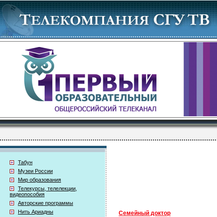
Табун
Музеи России
Мир образования
Телекурсы, телелекции,
видеопособия
Авторские программы
Нить Ариадны
Семейный доктор