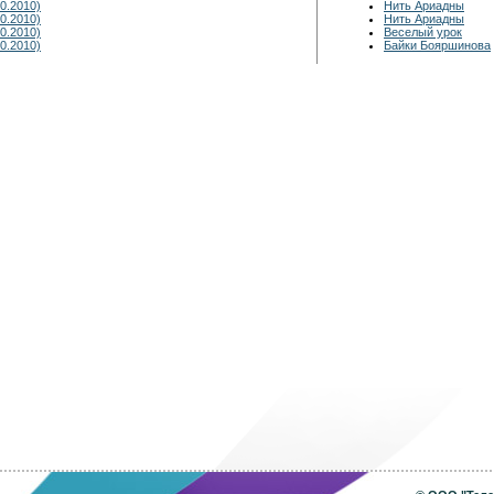
0.2010)
Нить Ариадны
0.2010)
Нить Ариадны
0.2010)
Веселый урок
0.2010)
Байки Бояршинова