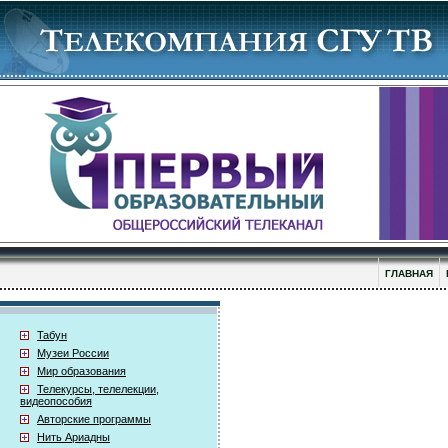
ГЛАВНАЯ
Табун
Музеи России
Мир образования
Телекурсы, телелекции,
видеопособия
Авторские программы
Нить Ариадны