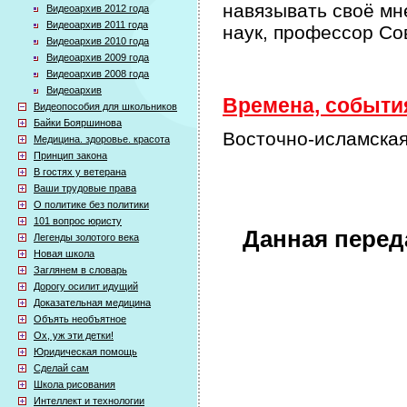
навязывать своё мн
Видеоархив 2012 года
Видеоархив 2011 года
наук, профессор Со
Видеоархив 2010 года
Видеоархив 2009 года
Видеоархив 2008 года
Видеоархив
Времена, события
Видеопособия для школьников
Байки Бояршинова
Восточно-исламская
Медицина. здоровье. красота
Принцип закона
В гостях у ветерана
Ваши трудовые права
О политике без политики
101 вопрос юристу
Данная перед
Легенды золотого века
Новая школа
Заглянем в словарь
Дорогу осилит идущий
Доказательная медицина
Объять необъятное
Ох, уж эти детки!
Юридическая помощь
Сделай сам
Школа рисования
Интеллект и технологии