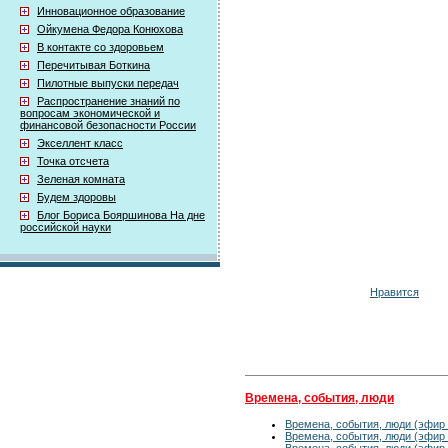
Инновационное образование
Ойкумена Федора Конюхова
В контакте со здоровьем
Перечитывая Боткина
Пилотные выпуски передач
Распространение знаний по
вопросам экономической и
финансовой безопасности России
Экселлент класс
Точка отсчета
Зеленая комната
Будем здоровы
Блог Бориса Бояршинова На дне
российской науки
Нравится
Времена, события, люди
Времена, события, люди (эфир 
Времена, события, люди (эфир 
Времена, события, люди (эфир 