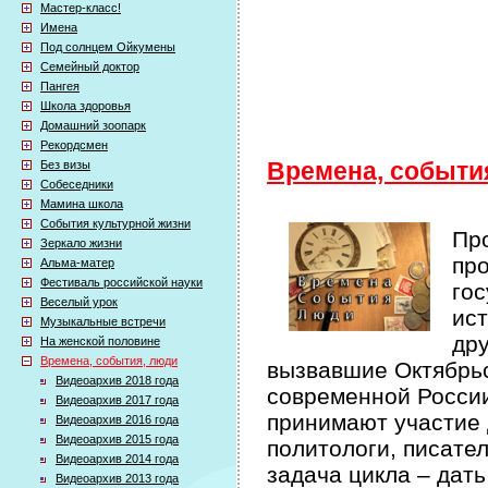
Мастер-класс!
Имена
Под солнцем Ойкумены
Семейный доктор
Пангея
Школа здоровья
Домашний зоопарк
Рекордсмен
Без визы
Времена, событи
Собеседники
Мамина школа
События культурной жизни
Про
Зеркало жизни
про
Альма-матер
Фестиваль российской науки
гос
Веселый урок
ист
Музыкальные встречи
др
На женской половине
Времена, события, люди
вызвавшие Октябрьс
Видеоархив 2018 года
современной России 
Видеоархив 2017 года
принимают участие 
Видеоархив 2016 года
Видеоархив 2015 года
политологи, писате
Видеоархив 2014 года
задача цикла – дат
Видеоархив 2013 года