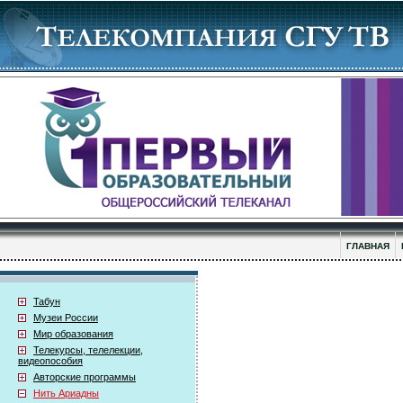
ГЛАВНАЯ
Табун
Музеи России
Мир образования
Телекурсы, телелекции,
видеопособия
Авторские программы
Нить Ариадны