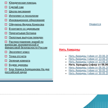
Юридическая помощь
Сделай сам
Школа рисования
Интеллект и технологии
Инновационное образование
Нравится
Ойкумена Федора Конюхова
В контакте со здоровьем
Перечитывая Боткина
Пилотные выпуски передач
Распространение знаний по
вопросам экономической и
финансовой безопасности России
Нить Ариадны
Экселлент класс
Нить Ариадны (эфир от 20.06.2
Точка отсчета
Нить Ариадны (эфир от 13.06.2
Зеленая комната
Нить Ариадны (эфир от 13.06.2
Нить Ариадны (эфир от 06.06
Будем здоровы
Нить Ариадны (эфир от 06.06.2
Блог Бориса Бояршинова На дне
Нить Ариадны (эфир от 30.05.2
российской науки
Нить Ариадны (эфир от 30.05.2