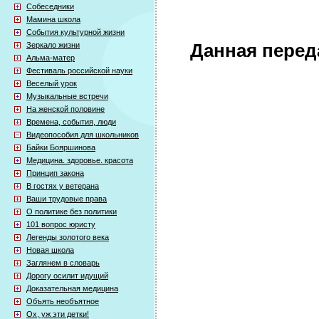
Собеседники
Мамина школа
События культурной жизни
Зеркало жизни
Данная перед
Альма-матер
Фестиваль российской науки
Веселый урок
Музыкальные встречи
На женской половине
Времена, события, люди
Видеопособия для школьников
Байки Бояршинова
Медицина. здоровье. красота
Принцип закона
В гостях у ветерана
Ваши трудовые права
О политике без политики
101 вопрос юристу
Легенды золотого века
Новая школа
Заглянем в словарь
Дорогу осилит идущий
Доказательная медицина
Объять необъятное
Ох, уж эти детки!