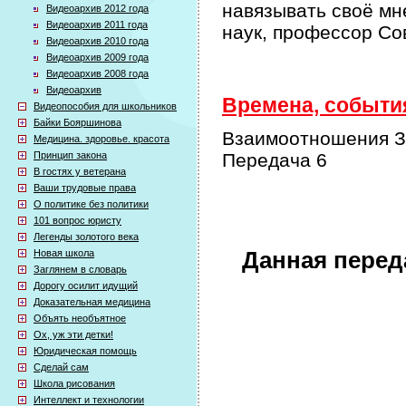
навязывать своё мн
Видеоархив 2012 года
Видеоархив 2011 года
наук, профессор Со
Видеоархив 2010 года
Видеоархив 2009 года
Видеоархив 2008 года
Видеоархив
Времена, события
Видеопособия для школьников
Байки Бояршинова
Взаимоотношения З
Медицина. здоровье. красота
Принцип закона
Передача 6
В гостях у ветерана
Ваши трудовые права
О политике без политики
101 вопрос юристу
Легенды золотого века
Новая школа
Данная перед
Заглянем в словарь
Дорогу осилит идущий
Доказательная медицина
Объять необъятное
Ох, уж эти детки!
Юридическая помощь
Сделай сам
Школа рисования
Интеллект и технологии