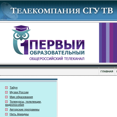
ГЛАВНАЯ
Табун
Музеи России
Мир образования
Телекурсы, телелекции,
видеопособия
Авторские программы
Нить Ариадны