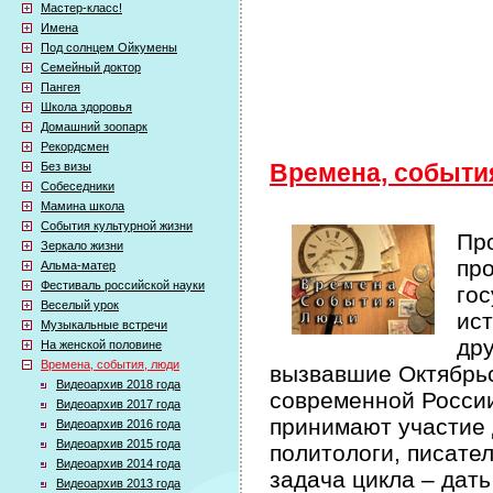
Мастер-класс!
Имена
Под солнцем Ойкумены
Семейный доктор
Пангея
Школа здоровья
Домашний зоопарк
Рекордсмен
Без визы
Времена, событи
Собеседники
Мамина школа
События культурной жизни
Про
Зеркало жизни
про
Альма-матер
Фестиваль российской науки
гос
Веселый урок
ист
Музыкальные встречи
др
На женской половине
Времена, события, люди
вызвавшие Октябрьс
Видеоархив 2018 года
современной России 
Видеоархив 2017 года
принимают участие 
Видеоархив 2016 года
Видеоархив 2015 года
политологи, писате
Видеоархив 2014 года
задача цикла – дат
Видеоархив 2013 года