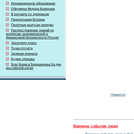
Инновационное образование
Ойкумена Федора Конюхова
В контакте со здоровьем
Перечитывая Боткина
Пилотные выпуски передач
Распространение знаний по
вопросам экономической и
финансовой безопасности России
Экселлент класс
Точка отсчета
Зеленая комната
Будем здоровы
Блог Бориса Бояршинова На дне
российской науки
Нравится
Времена, события, люди
Времена, события, люди (эфир 