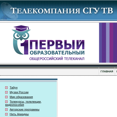
ГЛАВНАЯ
Табун
Музеи России
Мир образования
Телекурсы, телелекции,
видеопособия
Авторские программы
Нить Ариадны