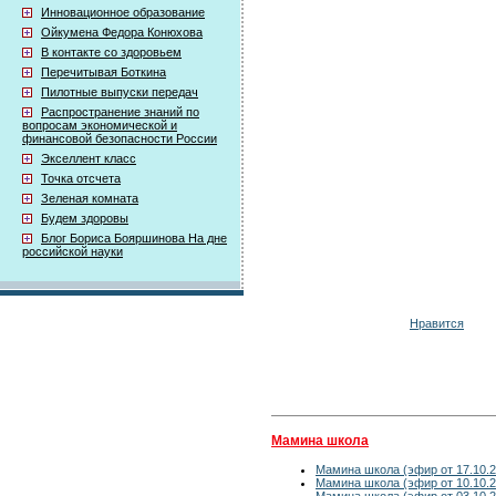
Инновационное образование
Ойкумена Федора Конюхова
В контакте со здоровьем
Перечитывая Боткина
Пилотные выпуски передач
Распространение знаний по
вопросам экономической и
финансовой безопасности России
Экселлент класс
Точка отсчета
Зеленая комната
Будем здоровы
Блог Бориса Бояршинова На дне
российской науки
Нравится
Мамина школа
Мамина школа (эфир от 17.10.2
Мамина школа (эфир от 10.10.2
Мамина школа (эфир от 03.10.2