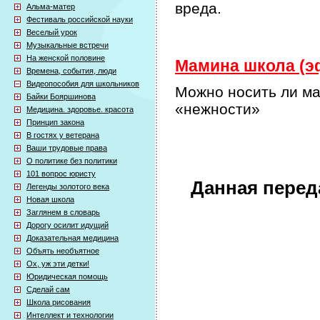
вреда.
Альма-матер
Фестиваль российской науки
Веселый урок
Музыкальные встречи
На женской половине
Мамина школа (эф
Времена, события, люди
Видеопособия для школьников
Можно носить ли ма
Байки Бояршинова
«нежности»
Медицина. здоровье. красота
Принцип закона
В гостях у ветерана
Ваши трудовые права
О политике без политики
101 вопрос юристу
Данная перед
Легенды золотого века
Новая школа
Заглянем в словарь
Дорогу осилит идущий
Доказательная медицина
Объять необъятное
Ох, уж эти детки!
Юридическая помощь
Сделай сам
Школа рисования
Интеллект и технологии