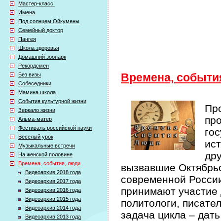
Мастер-класс!
Имена
Под солнцем Ойкумены
Семейный доктор
Пангея
Школа здоровья
Домашний зоопарк
Рекордсмен
Без визы
Времена, событи
Собеседники
Мамина школа
События культурной жизни
Про
Зеркало жизни
про
Альма-матер
Фестиваль российской науки
гос
Веселый урок
ист
Музыкальные встречи
др
На женской половине
Времена, события, люди
вызвавшие Октябрьс
Видеоархив 2018 года
современной России 
Видеоархив 2017 года
принимают участие 
Видеоархив 2016 года
Видеоархив 2015 года
политологи, писате
Видеоархив 2014 года
задача цикла – дат
Видеоархив 2013 года