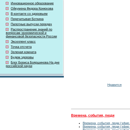
Инновационное образование
Ойкумена Федора Конюхова
В контакте со здоровьем
Перечитывая Боткина
Пилотные выпуски передач
Распространение знаний по
вопросам экономической и
финансовой безопасности России
Экселлент класс
Точка отсчета
Зеленая комната
Будем здоровы
Блог Бориса Бояршинова На дне
российской науки
Нравится
Времена, события, люди
Времена, события, люди (эфир 
Времена, события, люди (эфир 
Времена, события, люди (эфир 