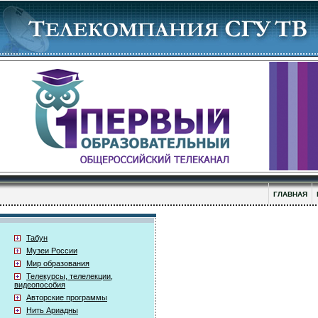
ГЛАВНАЯ
Табун
Музеи России
Мир образования
Телекурсы, телелекции,
видеопособия
Авторские программы
Нить Ариадны