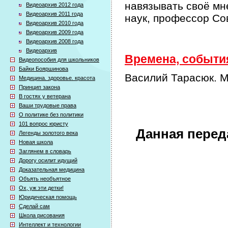
навязывать своё мн
Видеоархив 2012 года
Видеоархив 2011 года
наук, профессор Со
Видеоархив 2010 года
Видеоархив 2009 года
Видеоархив 2008 года
Видеоархив
Времена, события
Видеопособия для школьников
Байки Бояршинова
Василий Тарасюк. М
Медицина. здоровье. красота
Принцип закона
В гостях у ветерана
Ваши трудовые права
О политике без политики
101 вопрос юристу
Данная перед
Легенды золотого века
Новая школа
Заглянем в словарь
Дорогу осилит идущий
Доказательная медицина
Объять необъятное
Ох, уж эти детки!
Юридическая помощь
Сделай сам
Школа рисования
Интеллект и технологии