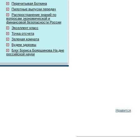
Перечитывая Боткина
Пилотные выпуски передач
Распространение знаний по
вопросам экономической и
финансовой безопасности России
Экселлент класс
Точка отсчета
Зеленая комната
Будем здоровы
Блог Бориса Бояршинова На дне
российской науки
Нравится