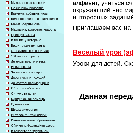
алфавит, учиться сч
Музыкальные встречи
На женской половине
окружающий нас мир
Времена, события, люди
интересных задани
Видеопособия для школьников
Байки Бояршинова
Приглашаем вас на 
Медицина. здоровье. красота
Принцип закона
В гостях у ветерана
Ваши трудовые права
Веселый урок (эф
О политике без политики
101 вопрос юристу
Легенды золотого века
Уроки для детей. Ск
Новая школа
Заглянем в словарь
Дорогу осилит идущий
Доказательная медицина
Объять необъятное
Ох, уж эти детки!
Данная перед
Юридическая помощь
Сделай сам
Школа рисования
Интеллект и технологии
Инновационное образование
Ойкумена Федора Конюхова
В контакте со здоровьем