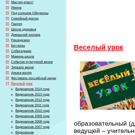
Мастер-класс!
Имена
Под солнцем Ойкумены
Семейный доктор
Пангея
Школа здоровья
Домашний зоопарк
Рекордсмен
Без визы
Веселый урок
Собеседники
Мамина школа
События культурной жизни
Зеркало жизни
Альма-матер
Фестиваль российской науки
Веселый урок
Видеоархив 2014 года
Видеоархив 2013 года
Видеоархив 2012 года
Видеоархив 2011 года
Видеоархив 2010 года
Видеоархив 2009 года
Видеоархив 2008 года
образовательный (дл
Видеоархив 2007 года
ведущей – учительн
Видеоархив