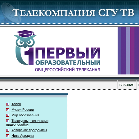
ГЛАВНАЯ
Табун
Музеи России
Мир образования
Телекурсы, телелекции,
видеопособия
Авторские программы
Нить Ариадны