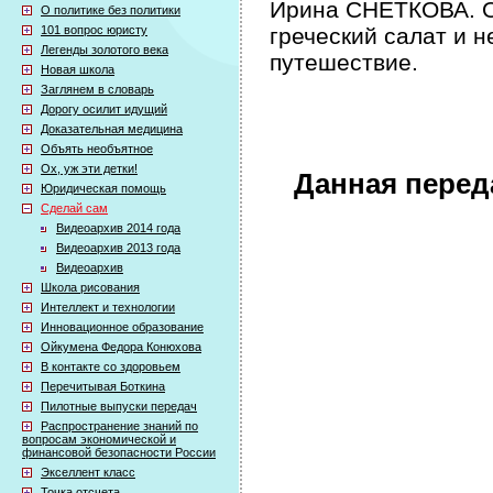
Ирина СНЕТКОВА. О
О политике без политики
101 вопрос юристу
греческий салат и 
Легенды золотого века
путешествие.
Новая школа
Заглянем в словарь
Дорогу осилит идущий
Доказательная медицина
Объять необъятное
Ох, уж эти детки!
Данная перед
Юридическая помощь
Сделай сам
Видеоархив 2014 года
Видеоархив 2013 года
Видеоархив
Школа рисования
Интеллект и технологии
Инновационное образование
Ойкумена Федора Конюхова
В контакте со здоровьем
Перечитывая Боткина
Пилотные выпуски передач
Распространение знаний по
вопросам экономической и
финансовой безопасности России
Экселлент класс
Точка отсчета