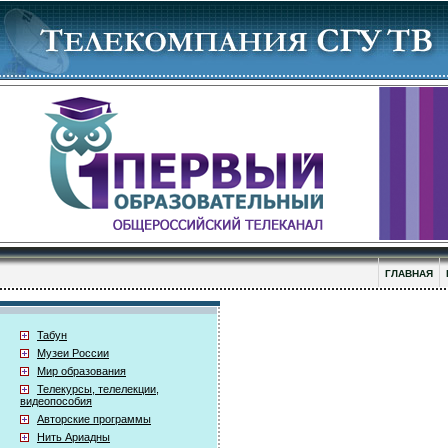
ГЛАВНАЯ
Табун
Музеи России
Мир образования
Телекурсы, телелекции,
видеопособия
Авторские программы
Нить Ариадны