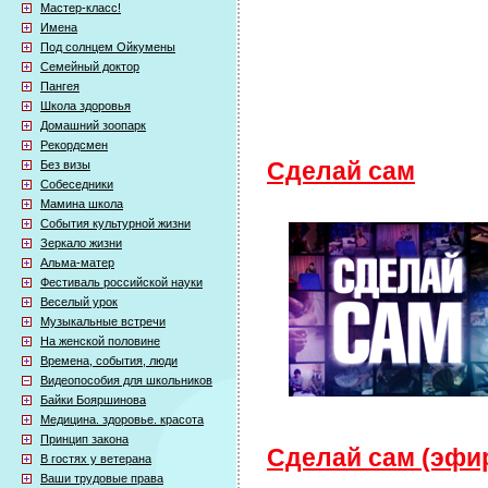
Мастер-класс!
Имена
Под солнцем Ойкумены
Семейный доктор
Пангея
Школа здоровья
Домашний зоопарк
Рекордсмен
Без визы
Сделай сам
Собеседники
Мамина школа
События культурной жизни
Зеркало жизни
Альма-матер
Фестиваль российской науки
Веселый урок
Музыкальные встречи
На женской половине
Времена, события, люди
Видеопособия для школьников
Байки Бояршинова
Медицина. здоровье. красота
Принцип закона
Сделай сам (эфир
В гостях у ветерана
Ваши трудовые права