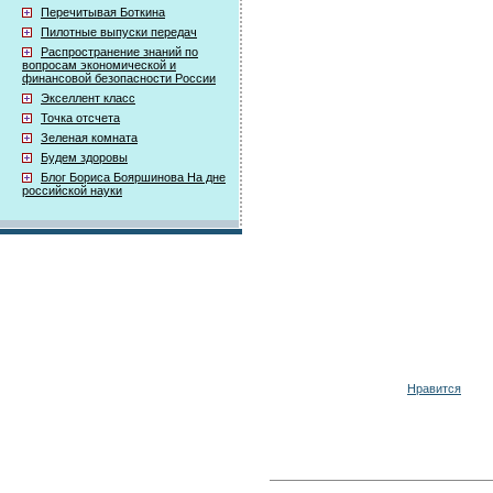
Перечитывая Боткина
Пилотные выпуски передач
Распространение знаний по
вопросам экономической и
финансовой безопасности России
Экселлент класс
Точка отсчета
Зеленая комната
Будем здоровы
Блог Бориса Бояршинова На дне
российской науки
Нравится