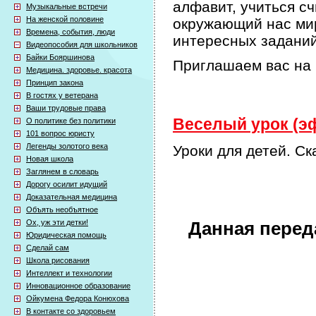
алфавит, учиться сч
Музыкальные встречи
На женской половине
окружающий нас мир
Времена, события, люди
интересных задани
Видеопособия для школьников
Байки Бояршинова
Приглашаем вас на 
Медицина. здоровье. красота
Принцип закона
В гостях у ветерана
Ваши трудовые права
Веселый урок (эф
О политике без политики
101 вопрос юристу
Легенды золотого века
Уроки для детей. Ск
Новая школа
Заглянем в словарь
Дорогу осилит идущий
Доказательная медицина
Объять необъятное
Ох, уж эти детки!
Данная перед
Юридическая помощь
Сделай сам
Школа рисования
Интеллект и технологии
Инновационное образование
Ойкумена Федора Конюхова
В контакте со здоровьем