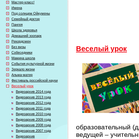
Мастер-класс!
Имена
Под солнцем Ойкумены
Семейный доктор
Пангея
Школа здоровья
Домашний зоопарк
Рекордсмен
Без визы
Веселый урок
Собеседники
Мамина школа
События культурной жизни
Зеркало жизни
Альма-матер
Фестиваль российской науки
Веселый урок
Видеоархив 2014 года
Видеоархив 2013 года
Видеоархив 2012 года
Видеоархив 2011 года
Видеоархив 2010 года
Видеоархив 2009 года
Видеоархив 2008 года
образовательный (дл
Видеоархив 2007 года
ведущей – учительн
Видеоархив