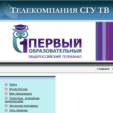
ГЛАВНАЯ
Табун
Музеи России
Мир образования
Телекурсы, телелекции,
видеопособия
Авторские программы
Нить Ариадны