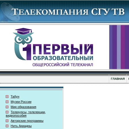
ГЛАВНАЯ
Табун
Музеи России
Мир образования
Телекурсы, телелекции,
видеопособия
Авторские программы
Нить Ариадны