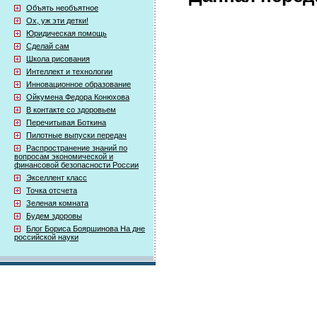
Объять необъятное
Ох, уж эти детки!
Юридическая помощь
Сделай сам
Школа рисования
Интеллект и технологии
Инновационное образование
Ойкумена Федора Конюхова
В контакте со здоровьем
Перечитывая Боткина
Пилотные выпуски передач
Распространение знаний по
вопросам экономической и
финансовой безопасности России
Экселлент класс
Точка отсчета
Зеленая комната
Будем здоровы
Блог Бориса Бояршинова На дне
российской науки