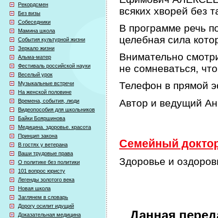
Рекордсмен
всяких хворей без т
Без визы
Собеседники
В программе речь по
Мамина школа
целебная сила кото
События культурной жизни
Зеркало жизни
Внимательно смотри
Альма-матер
Фестиваль российской науки
не сомневаться, что
Веселый урок
Телефон в прямой э
Музыкальные встречи
На женской половине
Автор и ведущий А
Времена, события, люди
Видеопособия для школьников
Байки Бояршинова
Медицина. здоровье. красота
Принцип закона
Семейный доктор 
В гостях у ветерана
Ваши трудовые права
Здоровье и оздоров
О политике без политики
101 вопрос юристу
Легенды золотого века
Новая школа
Заглянем в словарь
Дорогу осилит идущий
Данная перед
Доказательная медицина