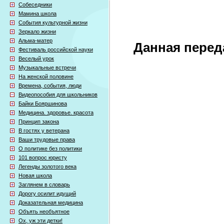
Собеседники
Мамина школа
События культурной жизни
Зеркало жизни
Альма-матер
Данная перед
Фестиваль российской науки
Веселый урок
Музыкальные встречи
На женской половине
Времена, события, люди
Видеопособия для школьников
Байки Бояршинова
Медицина. здоровье. красота
Принцип закона
В гостях у ветерана
Ваши трудовые права
О политике без политики
101 вопрос юристу
Легенды золотого века
Новая школа
Заглянем в словарь
Дорогу осилит идущий
Доказательная медицина
Объять необъятное
Ох, уж эти детки!