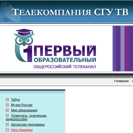
ГЛАВНАЯ
Табун
Музеи России
Мир образования
Телекурсы, телелекции,
видеопособия
Авторские программы
Нить Ариадны