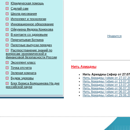
Юридическая помощь
Сделай сам
Школа рисования
Интеллект и технологии
Инновационное образование
Ойкумена Федора Конюхова
В контакте со здоровьем
Нравится
Перечитывая Боткина
Пилотные выпуски передач
Распространение знаний по
вопросам экономической и
финансовой безопасности России
Экселлент класс
Нить Ариадны
Точка отсчета
Зеленая комната
Нить Ариадны (эфир от 27.07
Нить Ариадны (эфир от 27.07.2
Будем здоровы
Нить Ариадны (эфир от 13.07.2
Блог Бориса Бояршинова На дне
Нить Ариадны (эфир от 13.07.2
российской науки
Нить Ариадны (эфир от 06.07.2
Нить Ариадны (эфир от 06.07.2
Нить Ариадны (эфир от 29.06.2