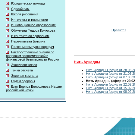
Юридическая помощь
Сделай сам
Школа рисования
Интеллект и технологии
Инновационное образование
Нравится
Ойкумена Федора Конюхова
В контакте со здоровьем
Перечитывая Боткина
Пилотные выпуски передач
Распространение знаний по
вопросам экономической и
финансовой безопасности России
Нить Ариадны
Экселлент класс
Нить Ариадны (эфир от 28.03.2
Точка отсчета
Нить Ариадны (эфир от 21.03.2
Зеленая комната
Нить Ариадны (эфир от 07.03.2
Нить Ариадны (эфир от 29.02
Будем здоровы
Нить Ариадны (эфир от 22.02.2
Блог Бориса Бояршинова На дне
Нить Ариадны (эфир от 15.02.2
российской науки
Нить Ариадны (эфир от 08.02.2