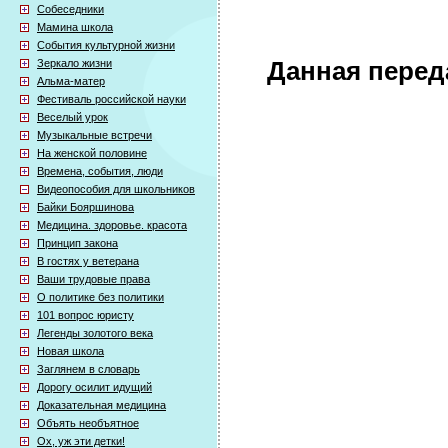
Собеседники
Мамина школа
События культурной жизни
Зеркало жизни
Данная перед
Альма-матер
Фестиваль российской науки
Веселый урок
Музыкальные встречи
На женской половине
Времена, события, люди
Видеопособия для школьников
Байки Бояршинова
Медицина. здоровье. красота
Принцип закона
В гостях у ветерана
Ваши трудовые права
О политике без политики
101 вопрос юристу
Легенды золотого века
Новая школа
Заглянем в словарь
Дорогу осилит идущий
Доказательная медицина
Объять необъятное
Ох, уж эти детки!