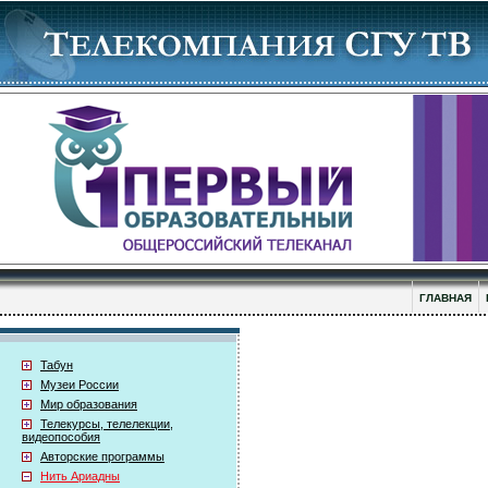
ГЛАВНАЯ
Табун
Музеи России
Мир образования
Телекурсы, телелекции,
видеопособия
Авторские программы
Нить Ариадны