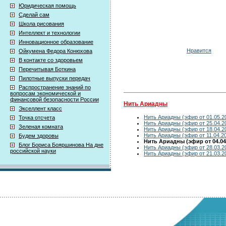
Юридическая помощь
Сделай сам
Школа рисования
Интеллект и технологии
Инновационное образование
Нравится
Ойкумена Федора Конюхова
В контакте со здоровьем
Перечитывая Боткина
Пилотные выпуски передач
Распространение знаний по
вопросам экономической и
финансовой безопасности России
Нить Ариадны
Экселлент класс
Нить Ариадны (эфир от 01.05.2
Точка отсчета
Нить Ариадны (эфир от 25.04.2
Зеленая комната
Нить Ариадны (эфир от 18.04.2
Нить Ариадны (эфир от 11.04.2
Будем здоровы
Нить Ариадны (эфир от 04.04
Блог Бориса Бояршинова На дне
Нить Ариадны (эфир от 28.03.2
российской науки
Нить Ариадны (эфир от 21.03.2