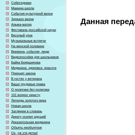
Собеседники
Мамина школа
События культурной жизни
Зеркало жизни
Данная перед
Альма-матер
Фестиваль российской науки
Веселый урок
Музыкальные встречи
На женской половине
Времена, события, люди
Видеопособия для школьников
Байки Бояршинова
Медицина. здоровье. красота
Принцип закона
В гостях у ветерана
Ваши трудовые права
О политике без политики
101 вопрос юристу
Легенды золотого века
Новая школа
Заглянем в словарь
Дорогу осилит идущий
Доказательная медицина
Объять необъятное
Ох, уж эти детки!