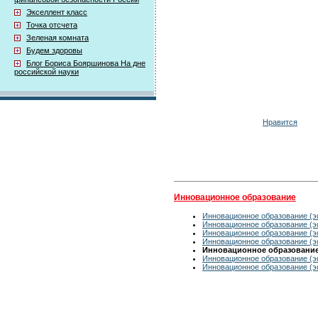
Экселлент класс
Точка отсчета
Зеленая комната
Будем здоровы
Блог Бориса Бояршинова На дне
российской науки
Нравится
Инновационное образование
Инновационное образование (эф
Инновационное образование (эф
Инновационное образование (эф
Инновационное образование (эф
Инновационное образование 
Инновационное образование (эф
Инновационное образование (эф