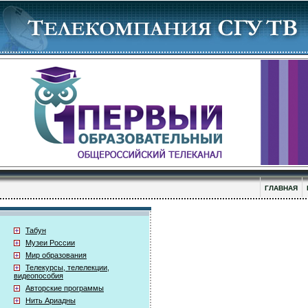
ГЛАВНАЯ
Табун
Музеи России
Мир образования
Телекурсы, телелекции,
видеопособия
Авторские программы
Нить Ариадны