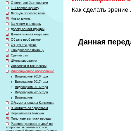
О политике без политики
101 вопрос юристу
Как сделать зрение
Легенды золотого века
Новая школа
Заглянем в словарь
Дорогу осилит идущий
Доказательная медицина
Объять необъятное
Данная перед
Ох, уж эти детки!
Юридическая помощь
Сделай сам
Школа рисования
Интеллект и технологии
Инновационное образование
Видеоархив 2018 года
Видеоархив 2017 года
Видеоархив 2016 года
Видеоархив 2015 года
Видеоархив
Ойкумена Федора Конюхова
В контакте со здоровьем
Перечитывая Боткина
Пилотные выпуски передач
Распространение знаний по
вопросам экономической и
финансовой безопасности России