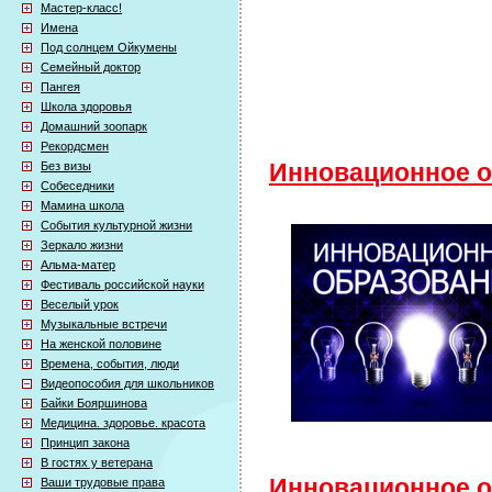
Мастер-класс!
Имена
Под солнцем Ойкумены
Семейный доктор
Пангея
Школа здоровья
Домашний зоопарк
Рекордсмен
Без визы
Инновационное о
Собеседники
Мамина школа
События культурной жизни
Зеркало жизни
Альма-матер
Фестиваль российской науки
Веселый урок
Музыкальные встречи
На женской половине
Времена, события, люди
Видеопособия для школьников
Байки Бояршинова
Медицина. здоровье. красота
Принцип закона
В гостях у ветерана
Инновационное об
Ваши трудовые права