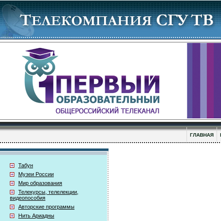
ГЛАВНАЯ
Табун
Музеи России
Мир образования
Телекурсы, телелекции,
видеопособия
Авторские программы
Нить Ариадны