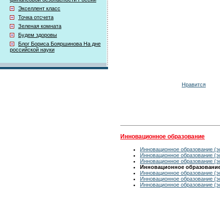
Экселлент класс
Точка отсчета
Зеленая комната
Будем здоровы
Блог Бориса Бояршинова На дне
российской науки
Нравится
Инновационное образование
Инновационное образование (эф
Инновационное образование (эф
Инновационное образование (эф
Инновационное образование (
Инновационное образование (эф
Инновационное образование (эф
Инновационное образование (эф