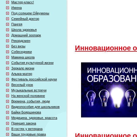
Мастер-класс!
Имена
Под солнцем Ойкумены
Семейный доктор
Пангея
Школа здоровья
Домашний зоопарк
Рекордсмен
Без визы
Инновационное о
Собеседники
Мамина школа
События культурной жизни
Зеркало жизни
Альма-матер
Фестиваль российской науки
Веселый урок
Музыкальные встречи
На женской половине
Времена, события, люди
Видеопособия для школьников
Байки Бояршинова
Медицина. здоровье. красота
Принцип закона
В гостях у ветерана
Инновационное об
Ваши трудовые права