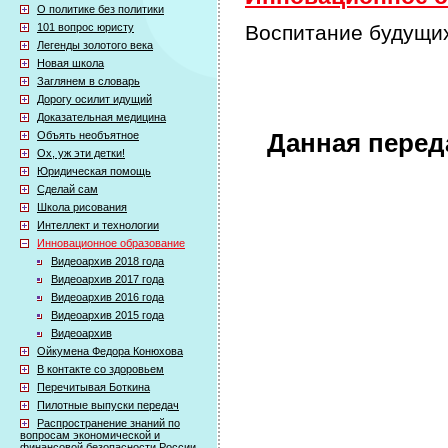
О политике без политики
101 вопрос юристу
Воспитание будущи
Легенды золотого века
Новая школа
Заглянем в словарь
Дорогу осилит идущий
Доказательная медицина
Объять необъятное
Данная перед
Ох, уж эти детки!
Юридическая помощь
Сделай сам
Школа рисования
Интеллект и технологии
Инновационное образование
Видеоархив 2018 года
Видеоархив 2017 года
Видеоархив 2016 года
Видеоархив 2015 года
Видеоархив
Ойкумена Федора Конюхова
В контакте со здоровьем
Перечитывая Боткина
Пилотные выпуски передач
Распространение знаний по
вопросам экономической и
финансовой безопасности России