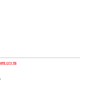
ИРЕ СГУ ТВ
ь