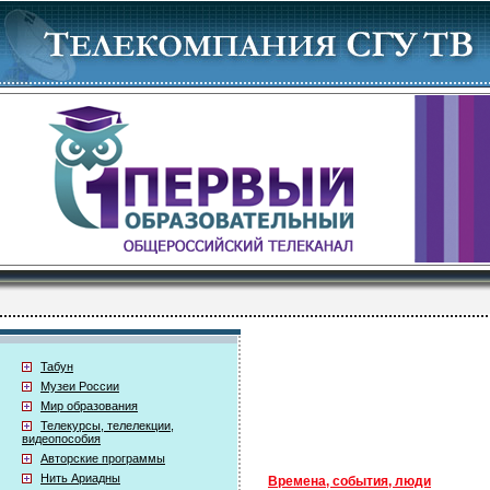
Табун
Музеи России
Мир образования
Телекурсы, телелекции,
видеопособия
Авторские программы
Нить Ариадны
Времена, события, люди