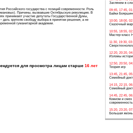
Заглянем в сл
тия Российского государства с позиций современности. Роль
09:45, 17:45, 01
и Романовых). Причины, вызвавшие Октябрьскую революцию. В
Байки Бояршин
сиях принимают участие депутаты Государственной Думы,
– дать зрителю свободу выбора в принятии решения, а не
10:00, 18:00, 02
овременной гуманитарной академии.
Сказочный мар
10:55, 18:55, 02
Мастер-класс 
11:30, 19:30, 03
Сверхтехнологи
12:20, 20:20, 04
Изломы истори
12:50, 20:50, 04
мендуется для просмотра лицам старше
16 лет
Теория игр
13:45, 21:45, 05
Семейный докт
14:15, 22:15, 06
Семейный докт
14:45, 22:45, 06
Комизм и смех 
современность
15:20, 23:20, 07
Большая жизнь