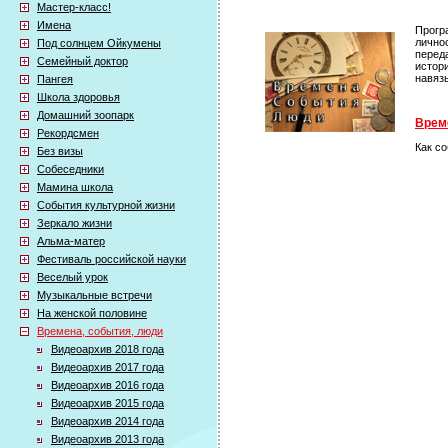
Мастер-класс!
Имена
Прогр
лично
Под солнцем Ойкумены
перед
Семейный доктор
истор
навяз
Пангея
Школа здоровья
Домашний зоопарк
Време
Рекордсмен
Как с
Без визы
Собеседники
Мамина школа
События культурной жизни
Зеркало жизни
Альма-матер
Фестиваль российской науки
Веселый урок
Музыкальные встречи
На женской половине
Времена, события, люди
Видеоархив 2018 года
Видеоархив 2017 года
Видеоархив 2016 года
Видеоархив 2015 года
Видеоархив 2014 года
Видеоархив 2013 года