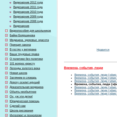
Видеоархив 2012 года
Видеоархив 2011 года
Видеоархив 2010 года
Видеоархив 2009 года
Видеоархив 2008 года
Видеоархив
Видеопособия для школьников
Байки Бояршинова
Медицина. здоровье. красота
Принцип закона
В гостях у ветерана
Нравится
Ваши трудовые права
О политике без политики
101 вопрос юристу
Времена, события, люди
Легенды золотого века
Новая школа
Времена, события, люди (эфир 
Заглянем в словарь
Времена, события, люди (эфир 
Времена, события, люди (эфир 
Дорогу осилит идущий
Времена, события, люди (эфир
Доказательная медицина
Времена, события, люди (эфир 
Времена, события, люди (эфир 
Объять необъятное
Времена, события, люди (эфир 
Ох, уж эти детки!
Юридическая помощь
Сделай сам
Школа рисования
Интеллект и технологии