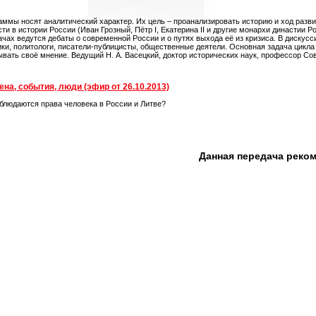
аммы носят аналитический характер. Их цель – проанализировать историю и ход разви
сти в истории России (Иван Грозный, Пётр I, Екатерина II и другие монархи династи
ачах ведутся дебаты о современной России и о путях выхода её из кризиса. В дискус
ики, политологи, писатели-публицисты, общественные деятели. Основная задача цикла 
ывать своё мнение. Ведущий Н. А. Васецкий, доктор исторических наук, профессор С
на, события, люди (эфир от 26.10.2013)
облюдаются права человека в России и Литве?
Данная передача реко