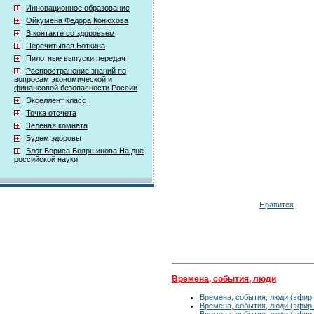
Инновационное образование
Ойкумена Федора Конюхова
В контакте со здоровьем
Перечитывая Боткина
Пилотные выпуски передач
Распространение знаний по
вопросам экономической и
финансовой безопасности России
Экселлент класс
Точка отсчета
Зеленая комната
Будем здоровы
Блог Бориса Бояршинова На дне
российской науки
Нравится
Времена, события, люди
Времена, события, люди (эфир 
Времена, события, люди (эфир 
Времена, события, люди (эфир 