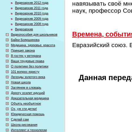
навязывать своё мн
Видеоархив 2012 года
Видеоархив 2011 года
наук, профессор Со
Видеоархив 2010 года
Видеоархив 2009 года
Видеоархив 2008 года
Видеоархив
Времена, события
Видеопособия для школьников
Байки Бояршинова
Евразийский союз. 
Медицина. здоровье. красота
Принцип закона
В гостях у ветерана
Ваши трудовые права
О политике без политики
101 вопрос юристу
Данная перед
Легенды золотого века
Новая школа
Заглянем в словарь
Дорогу осилит идущий
Доказательная медицина
Объять необъятное
Ох, уж эти детки!
Юридическая помощь
Сделай сам
Школа рисования
Интеллект и технологии