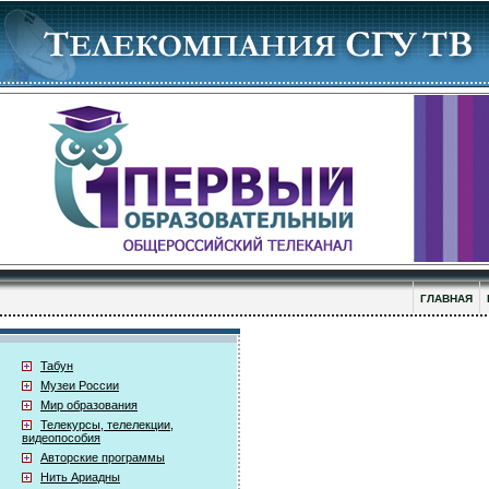
ГЛАВНАЯ
Табун
Музеи России
Мир образования
Телекурсы, телелекции,
видеопособия
Авторские программы
Нить Ариадны