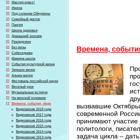
Мастер-класс!
Имена
Под солнцем Ойкумены
Семейный доктор
Пангея
Школа здоровья
Домашний зоопарк
Рекордсмен
Без визы
Времена, событи
Собеседники
Мамина школа
События культурной жизни
Про
Зеркало жизни
про
Альма-матер
Фестиваль российской науки
гос
Веселый урок
ист
Музыкальные встречи
др
На женской половине
Времена, события, люди
вызвавшие Октябрьс
Видеоархив 2018 года
современной России 
Видеоархив 2017 года
принимают участие 
Видеоархив 2016 года
Видеоархив 2015 года
политологи, писате
Видеоархив 2014 года
задача цикла – дат
Видеоархив 2013 года