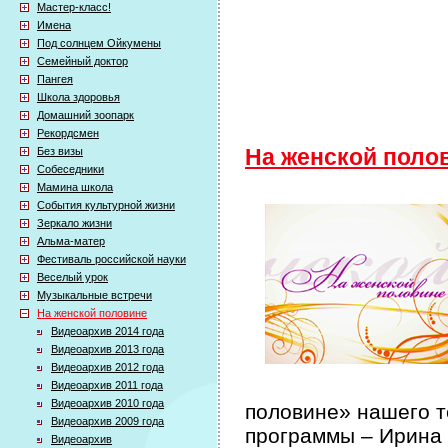
Мастер-класс!
Имена
Под солнцем Ойкумены
Семейный доктор
Пангея
Школа здоровья
Домашний зоопарк
Рекордсмен
Без визы
На женской поло
Собеседники
Мамина школа
События культурной жизни
Зеркало жизни
Альма-матер
Фестиваль российской науки
Веселый урок
Музыкальные встречи
На женской половине
Видеоархив 2014 года
Видеоархив 2013 года
Видеоархив 2012 года
Видеоархив 2011 года
Видеоархив 2010 года
половине» нашего т
Видеоархив 2009 года
программы – Ирина
Видеоархив