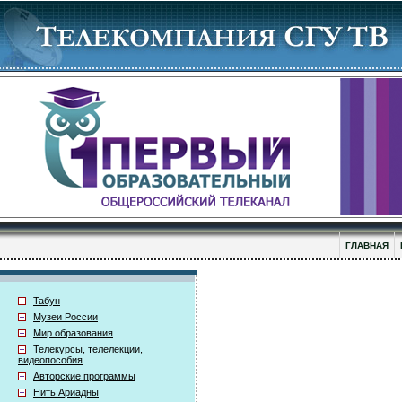
ГЛАВНАЯ
Табун
Музеи России
Мир образования
Телекурсы, телелекции,
видеопособия
Авторские программы
Нить Ариадны