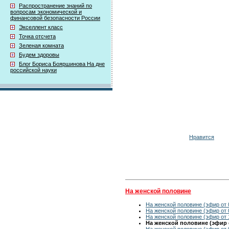
Распространение знаний по
вопросам экономической и
финансовой безопасности России
Экселлент класс
Точка отсчета
Зеленая комната
Будем здоровы
Блог Бориса Бояршинова На дне
российской науки
Нравится
На женской половине
На женской половине (эфир от 
На женской половине (эфир от 
На женской половине (эфир от 
На женской половине (эфир о
На женской половине (эфир от 