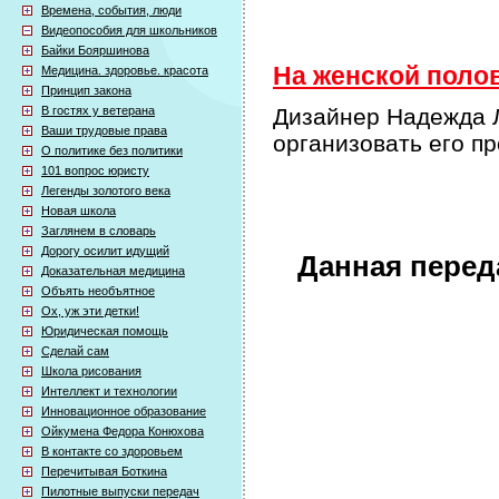
Времена, события, люди
Видеопособия для школьников
Байки Бояршинова
На женской полов
Медицина. здоровье. красота
Принцип закона
В гостях у ветерана
Дизайнер Надежда Л
Ваши трудовые права
организовать его п
О политике без политики
101 вопрос юристу
Легенды золотого века
Новая школа
Заглянем в словарь
Дорогу осилит идущий
Данная перед
Доказательная медицина
Объять необъятное
Ох, уж эти детки!
Юридическая помощь
Сделай сам
Школа рисования
Интеллект и технологии
Инновационное образование
Ойкумена Федора Конюхова
В контакте со здоровьем
Перечитывая Боткина
Пилотные выпуски передач