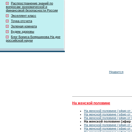
Распространение знаний по
вопросам экономической и
финансовой безопасности России
Экселлент класс
Точка отсчета
Зеленая комната
Будем здоровы
Блог Бориса Бояршинова На дне
российской науки
Нравится
На женской половине
На женской половине (эфир от 
На женской половине (эфир от 
На женской половине (эфир от 
На женской половине (эфир о
На женской половине (эфир от 
На женской половине (эфир от 
На женской половине (эфир от 