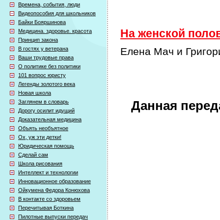
Времена, события, люди
Видеопособия для школьников
Байки Бояршинова
На женской полов
Медицина. здоровье. красота
Принцип закона
В гостях у ветерана
Елена Мач и Григор
Ваши трудовые права
О политике без политики
101 вопрос юристу
Легенды золотого века
Новая школа
Заглянем в словарь
Данная перед
Дорогу осилит идущий
Доказательная медицина
Объять необъятное
Ох, уж эти детки!
Юридическая помощь
Сделай сам
Школа рисования
Интеллект и технологии
Инновационное образование
Ойкумена Федора Конюхова
В контакте со здоровьем
Перечитывая Боткина
Пилотные выпуски передач