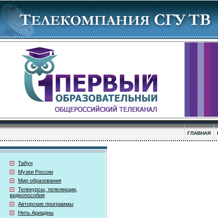
ГЛАВНАЯ
Табун
Музеи России
Мир образования
Телекурсы, телелекции,
видеопособия
Авторские программы
Нить Ариадны