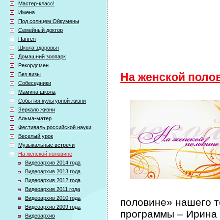
Мастер-класс!
Имена
Под солнцем Ойкумены
Семейный доктор
Пангея
Школа здоровья
Домашний зоопарк
Рекордсмен
Без визы
На женской поло
Собеседники
Мамина школа
События культурной жизни
Зеркало жизни
Альма-матер
Фестиваль российской науки
Веселый урок
Музыкальные встречи
На женской половине
Видеоархив 2014 года
Видеоархив 2013 года
Видеоархив 2012 года
Видеоархив 2011 года
Видеоархив 2010 года
половине» нашего т
Видеоархив 2009 года
программы – Ирина
Видеоархив